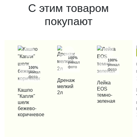
С этим товаром
покупают
100%
100%
уникальные
уникальные
фото
100%
фото
уникальные
фото
КУПИТЬ В 1 КЛИК
Дренаж
КУПИТЬ В 1 КЛИК
Лейка
мелкий
EOS
КУПИТЬ В 1 КЛИК
Кашпо
КУП
2л
темно-
"Капля"
зеленая
шелк
бежево-
коричневое