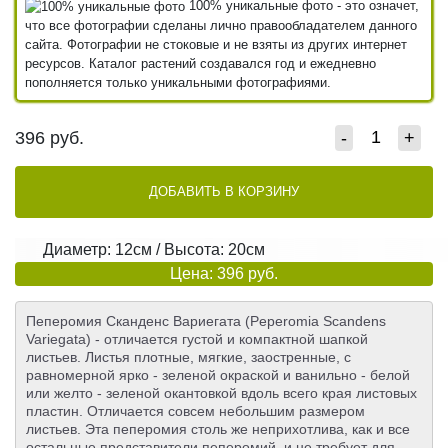
100% уникальные фото - это означет,
что все фотографии сделаны лично правообладателем данного
сайта. Фотографии не стоковые и не взяты из других интернет
ресурсов. Каталог растений создавался год и ежедневно
пополняется только уникальными фотографиями.
396
руб.
-
+
ДОБАВИТЬ В КОРЗИНУ
Диаметр: 12см / Высота: 20см
Цена: 396 руб.
Пеперомия Сканденс Вариегата (Peperomia Scandens
Variegata) - отличается густой и компактной шапкой
листьев. Листья плотные, мягкие, заостренные, с
равномерной ярко - зеленой окраской и ванильно - белой
или желто - зеленой окантовкой вдоль всего края листовых
пластин. Отличается совсем небольшим размером
листьев. Эта пеперомия столь же неприхотлива, как и все
остальные представители пеперомий, и не требует для