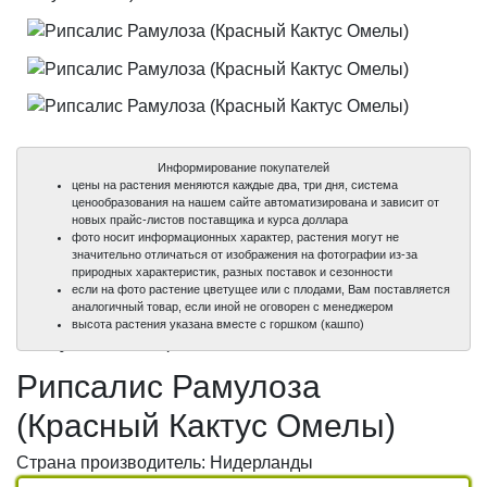
Информирование покупателей
цены на растения меняются каждые два, три дня, система
ценообразования на нашем сайте автоматизирована и зависит от
новых прайс-листов поставщика и курса доллара
фото носит информационных характер, растения могут не
значительно отличаться от изображения на фотографии из-за
природных характеристик, разных поставок и сезонности
если на фото растение цветущее или с плодами, Вам поставляется
аналогичный товар, если иной не оговорен с менеджером
100%
100%
100%
высота растения указана вместе с горшком (кашпо)
уникальные фото
уникальные фото
уникальные фото
Рипсалис Рамулоза
(Красный Кактус Омелы)
Страна производитель: Нидерланды