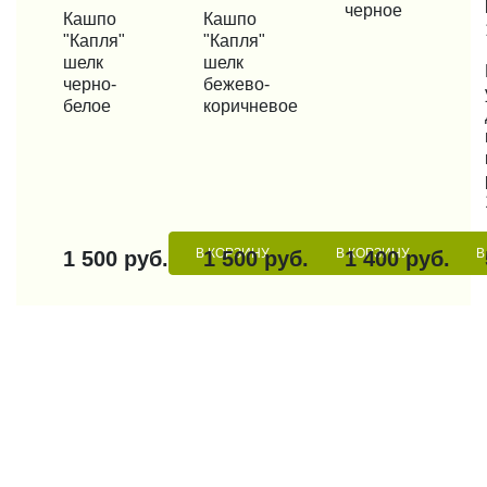
черное
КУПИТЬ В 1 КЛИК
Кашпо
КУПИТЬ В 1 КЛИК
Кашпо
"Капля"
"Капля"
шелк
шелк
КУП
черно-
бежево-
белое
коричневое
В КОРЗИНУ
В КОРЗИНУ
В
1 500 руб.
1 500 руб.
1 400 руб.