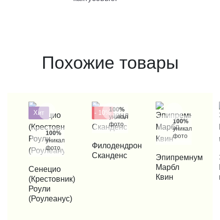
Похожие товары
100%
Хит
- 10%
уникальные
100%
фото
уникальные
100%
фото
уникальные
КУПИТЬ В 1 КЛИК
Филодендрон
фото
Сканденс
КУПИТЬ В 1 КЛИК
Эпипремнум
КУП
Марбл
КУПИТЬ В 1 КЛИК
Сенецио
Квин
(Крестовник)
Роули
(Роулеанус)