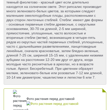
темный фиолетово - красный цвет если длительно
находится на солнечном свете. Этот рипсалис производит
много зеленовато-белых цветов, за которыми следуют
маленькие омелоподобные плоды, расположенными с
двух сторон ленточных стеблей. Стебли: имеют две формы
- основные первичные стебли древесные, с округлыми
основаниями, 30-70 см длиной, 2-5 мм шириной,
прямостоячие, уплощенные, часто волосистые и
вторичные стебли (ветви), возникающие в четыре-пять
рядов из округлых частей первичных стеблей, уплощенные,
часто с дальнейшими разветвлениями, ланцетовидные
линейные, сначала красноватые, затем бледно-зеленые,
длиной 7-25 см, шириной 15-15 мм, с удаленными низкими
зубцами на расстоянии 12-20 мм друг от друга, когда
молодые часто реснитчатые в ареолах, но в возрасте
голые. Ареол: Бесхребетный. При цветении образует
мелкие, зеленовато-белые или розоватые 7-12 мм длиной,
10-14 мм диаметром; чашелистики и лепестки 6 или 7.
Фото растения перед доставкой