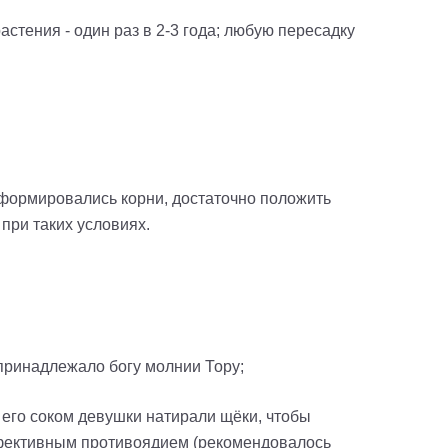
тения - один раз в 2-3 года; любую пересадку
сформировались корни, достаточно положить
при таких условиях.
принадлежало богу молнии Тору;
 его соком девушки натирали щёки, чтобы
ффективным противоядием (рекомендовалось