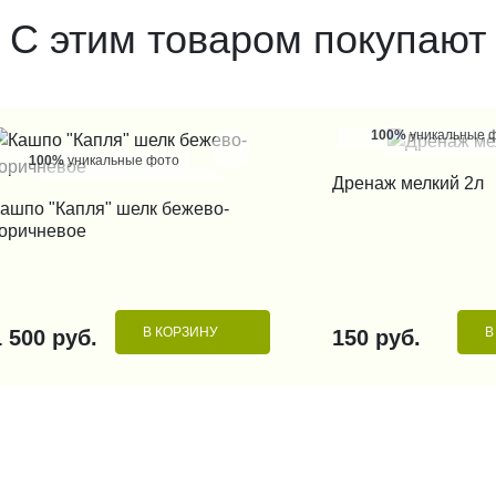
С этим товаром покупают
100%
уникальные 
100%
уникальные фото
КУПИТЬ В 1
Дренаж мелкий 2л
КУПИТЬ В 1 КЛИК
ашпо "Капля" шелк бежево-
оричневое
В КОРЗИНУ
В
1 500 руб.
150 руб.