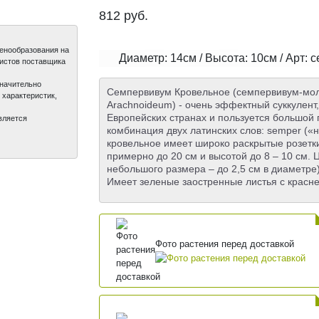
812
руб.
ценообразования на
Диаметр: 14см / Высота: 10см / Арт:
листов поставщика
значительно
Семпервивум Кровельное (семпервивум-мол
 характеристик,
Arachnoideum) - очень эффектный суккулент
Европейских странах и пользуется большой
вляется
комбинация двух латинских слов: semper («н
кровельное имеет широко раскрытые розетк
примерно до 20 см и высотой до 8 – 10 см. Ц
небольшого размера – до 2,5 см в диаметре)
Имеет зеленые заостренные листья с крас
Фото растения перед доставкой