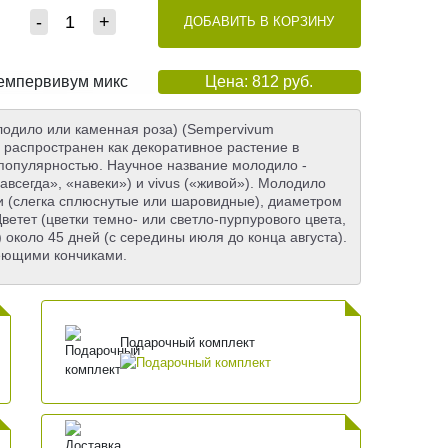
-
+
ДОБАВИТЬ В КОРЗИНУ
 семпервивум микс
Цена: 812 руб.
одило или каменная роза) (Sеmpervivum
, распространен как декоративное растение в
 популярностью. Научное название молодило -
авсегда», «навеки») и vivus («живой»). Молодило
и (слегка сплюснутые или шаровидные), диаметром
ветет (цветки темно- или светло-пурпурового цвета,
 около 45 дней (с середины июля до конца августа).
неющими кончиками.
Подарочный комплект