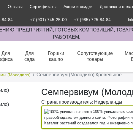
и
Отзывы
Сертификаты
Акции и скидки
Доставка и опла
5-84-84
+7 (901) 745-25-00
+7 (985) 725-84-84
la
ЕНИЮ ПРЕДПРИЯТИЙ, ГОТОВЫХ КОМПОЗИЦИЙ, ТОВАР
РАБОТАЕМ.
Для
Для
Горшки
Сопутствующие
Мас
офиса
сада
кашпо
товары
сов комнатными растениями, продажа изделий ручной работы.
Семпервивум (Молодило) Кровельное
мы (Молодило)
Семпервивум (Молод
Страна производитель: Нидерланды
100% уникальные фото
правообладателем данного сайта. Фотографии не
Каталог растений создавался год и ежедневно 