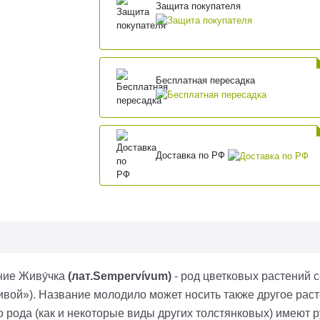
Защита покупателя
Бесплатная пересадка
Доставка по РФ
ние Живу́чка
(лат.Sempervívum)
- род цветковых растений
живой»). Название молодило может носить также другое растен
рода (как и некоторые виды других толстянковых) имеют ру