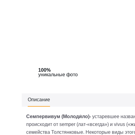
100%
100%
уникальные фото
уникальные фото
Описание
Семпервивум (Молоди́ло)-
устаревшее назва
происходит от semper (лат-«всегда») и vivus («
семейства Толстянковые. Некоторые виды этого 