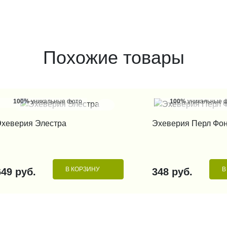
Похожие товары
100%
уникальные фото
100%
уникальные 
КУПИТЬ В 1 КЛИК
КУПИТЬ В 1
хеверия Элестра
Эхеверия Перл Фо
В КОРЗИНУ
В
649 руб.
348 руб.