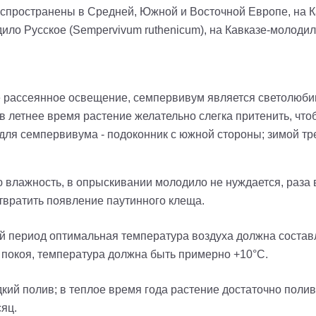
Распространены в Средней, Южной и Восточной Европе, на К
ило Русское (
Sempervivum ruthenicum
), на Кавказе-молодил
 рассеянное освещение, семпервивум является светолюбивы
летнее время растение желательно слегка притенить, что
для семпервивума - подоконник с южной стороны; зимой тр
 влажность, в опрыскивании молодило не нуждается, раза
отвратить появление паутинного клеща.
 период оптимальная температура воздуха должна составля
 покоя, температура должна быть примерно +10°C.
ий полив; в теплое время года растение достаточно полив
яц.