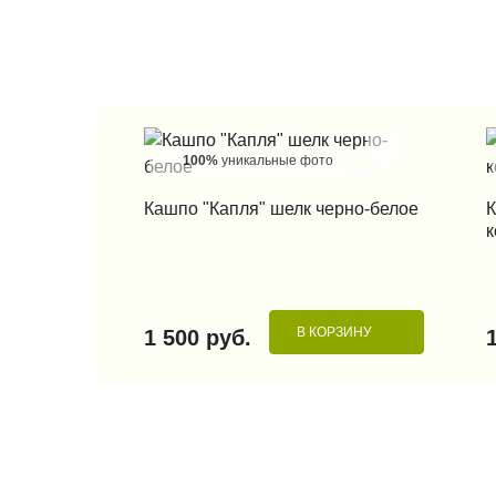
100%
уникальные фото
КУПИТЬ В 1 КЛИК
Кашпо "Капля" шелк черно-белое
К
к
В КОРЗИНУ
1 500 руб.