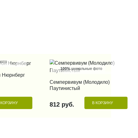
фото
100%
уникальные фото
 КЛИК
н Нюрнберг
КУПИТЬ В 1 КЛИК
Семпервивум (Молодило)
Паутинистый
 КОРЗИНУ
В КОРЗИНУ
812 руб.