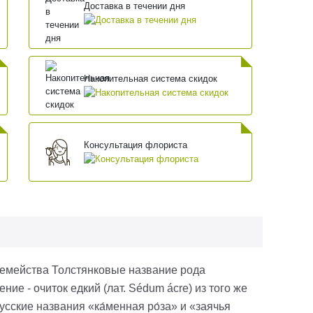
Доставка в течении дня
Накопительная система скидок
Консультация флориста
 семейства Толстянковые название рода
ие - очиток едкий (лат. Sédum ácre) из того же
сские названия «ка́менная ро́за» и «заячья