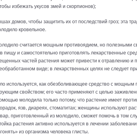
чтобы избежать укусов змей и скорпионов);
шах домов, чтобы защитить их от последствий гроз; эта тр
олодило кровельное.
олодило считается мощным противоядием, но полезными св
 в пищу и самостоятельно приготовлять лекарственные сред
ещенных частей растения может привести к отравлению и п
еобработанном виде; в лекарственных целях не следует пр
ло используется, как обезболивающее средство с мощным
ющим свойством; его часто применяют с целью заживления 
помощью молодила только потому, что растение имеет прот
орадок, язв, диареях, стоматитах; женщины используют рас
ар, приготовленный из молодило, сможет помочь в том слу
ойка растения активно используется в лечении заболевани
гонять» из организма человека глисты.