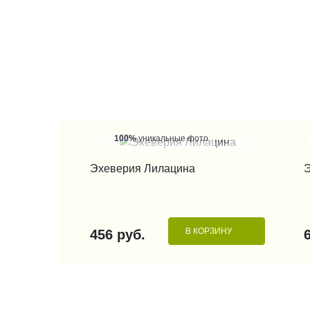
100%
уникальные фото
КУПИТЬ В 1 КЛИК
Эхеверия Лилацина
Э
В КОРЗИНУ
456 руб.