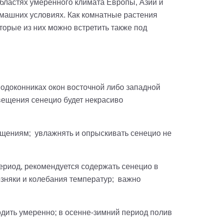
областях умеренного климата Европы, Азии и
машних условиях. Как комнатные растения
орые из них можно встретить также под
одоконниках окон восточной либо западной
вещения сенецио будет некрасиво
ещениям; увлажнять и опрыскивать сенецио не
риод, рекомендуется содержать сенецио в
озняки и колебания температур; важно
дить умеренно; в осенне-зимний период полив