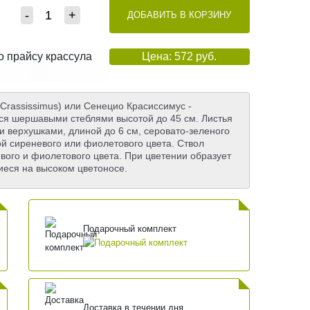
-
+
ДОБАВИТЬ В КОРЗИНУ
по прайсу крассула
Цена: 572 руб.
 Сrassissimus) или Сенецио Красиссимус -
ися шершавыми стеблями высотой до 45 см. Листья
 верхушками, длиной до 6 см, серовато-зеленого
ой сиреневого или фиолетового цвета. Ствол
евого и фиолетового цвета. При цветении образует
еся на высоком цветоносе.
Подарочный комплект
Доставка в течении дня