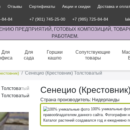
и
Отзывы
Сертификаты
Акции и скидки
Доставка и опла
5-84-84
+7 (901) 745-25-00
+7 (985) 725-84-84
la
ЕНИЮ ПРЕДПРИЯТИЙ, ГОТОВЫХ КОМПОЗИЦИЙ, ТОВАР
РАБОТАЕМ.
Для
Для
Горшки
Сопутствующие
Мас
офиса
сада
кашпо
товары
сов комнатными растениями, продажа изделий ручной работы.
Сенецио (Крестовник) Толстоватый
рестовник)
Сенецио (Крестовник
Страна производитель: Нидерланды
100% уникальные фото
правообладателем данного сайта. Фотографии не
Каталог растений создавался год и ежедневно 