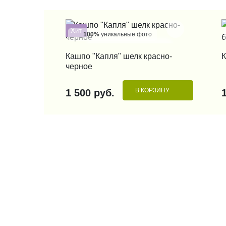
Хит
100%
уникальные фото
КУПИТЬ В 1 КЛИК
Кашпо "Капля" шелк красно-
К
черное
В КОРЗИНУ
1 500 руб.