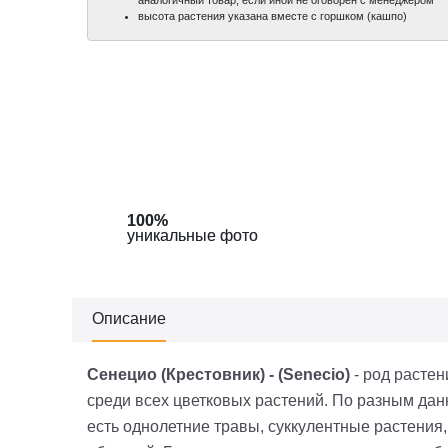
высота растения указана вместе с горшком (кашпо)
100%
100%
уникальные фото
уникальные фото
Описание
Сенецио (Крестовник) - (Senecio)
- род растен
среди всех цветковых растений. По разным да
есть однолетние травы, суккулентные растения,