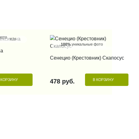
фото
100%
уникальные фото
 КЛИК
на
КУПИТЬ В 1 КЛИК
Сенецио (Крестовник) Скапосус
 КОРЗИНУ
В КОРЗИНУ
478 руб.