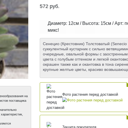
572
руб.
Диаметр: 12см / Высота: 15см / Арт: 
микс!
Сенецио (Крестовник) Толстоватый (Senecio
суккулентный кустарник с сильно ветвящим
очередные, овальной формы с заостренными
цвета с голубым оттенком и легкой окантовк
окрашен также как и окантовка в тона сирен
крупные желтые цветы, красиво возвышающи
Фото растения перед доставкой
ценообразования на
листов поставщика
значительно
 характеристик,
вляется
Защита покупателя