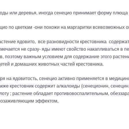
роды или деревья, иногда сенецио принимает форму плюща 
цио по цветкам -они похожи на маргаритки всевозможных ок
стение ядовито, все разновидности крестовника содержат
амечается не сразу- яды имеют свойство накапливаться в пе
, поэтому важным условием для содержание этого растени
етей и домашних животных частей крестовника.
ря на ядовитость, сенецио активно применяется в медицинс
акже крестовник содержит алкалоиды (сенеционин, сенецин
лоту ; растение обладает противовоспалительным, обезза
нозаживляющим эффектом,