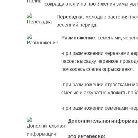
сокращаются и на протяжении зимы увл
Пересадка:
молодые растения нужн
весенний период.
Размножение:
семенами, черенк
-при размножении черенками вер
часов; высадку черенков проводя
почвосесь слегка опрыскивают.
-при размножении отростками мо
смесью и аккуратно уложить побе
-при размножении семенами -пер
Дополнительная информац
это интересно: