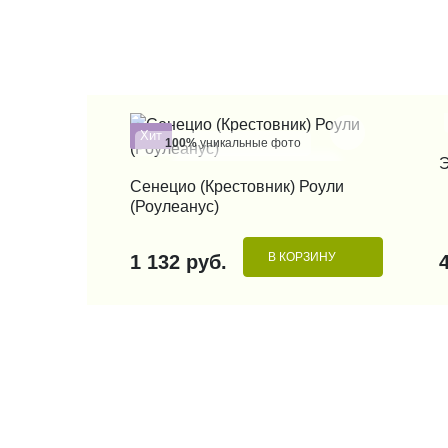
Хит
100%
уникальные фото
КУПИТЬ В 1 КЛИК
Сенецио (Крестовник) Роули
(Роулеанус)
В КОРЗИНУ
1 132 руб.