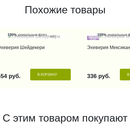
Похожие товары
100%
уникальные фото
100%
уникальные 
Хит
КУПИТЬ В 1 КЛИК
КУПИТЬ В 1
Эхеверия Шейдекери
Эхеверия Мексика
В КОРЗИНУ
В
454 руб.
336 руб.
С этим товаром покупают