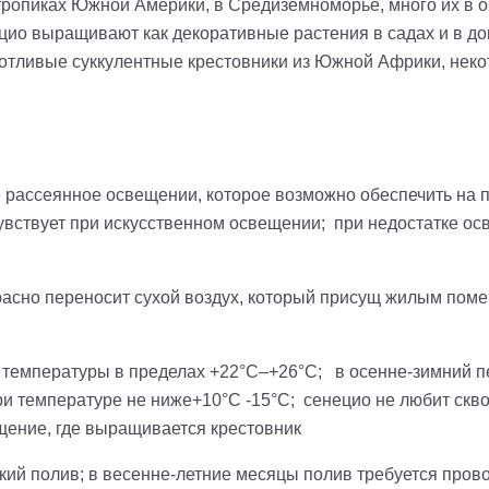
бтропиках Южной Америки, в Средиземноморье, много их в 
ио выращивают как декоративные растения в садах и в до
тливые суккулентные крестовники из Южной Африки, некот
рассеянное освещении, которое возможно обеспечить на п
увствует при искусственном освещении; при недостатке ос
красно переносит сухой воздух, который присущ жилым пом
температуры в пределах +22°C–+26°C; в осенне-зимний пе
и температуре не ниже+10°C -15°C; сенецио не любит скв
щение, где выращивается крестовник
ий полив; в весенне-летние месяцы полив требуется прово