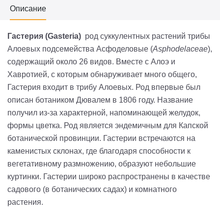
Описание
Гастерия
(
Gasteria
)
род суккулентных растений трибы
Алоевых подсемейства Асфоделовые (
Asphodelaceae
),
содержащий около 26 видов. Вместе с Алоэ и
Хавротией, с которым обнаруживает много общего,
Гастерия входит в трибу Алоевых. Род впервые был
описан ботаником Дювалем в 1806 году. Название
получил из-за характерной, напоминающей желудок,
формы цветка. Род является эндемичным для Капской
ботанической провинции. Гастерии встречаются на
каменистых склонах, где благодаря способности к
вегетативному размножению, образуют небольшие
куртинки. Гастерии широко распространены в качестве
садового (в ботанических садах) и комнатного
растения.