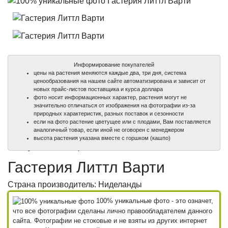
Информирование покупателей
цены на растения меняются каждые два, три дня, система
ценообразования на нашем сайте автоматизирована и зависит от
новых прайс-листов поставщика и курса доллара
фото носит информационных характер, растения могут не
значительно отличаться от изображения на фотографии из-за
природных характеристик, разных поставок и сезонности
если на фото растение цветущее или с плодами, Вам поставляется
аналогичный товар, если иной не оговорен с менеджером
100%
100%
высота растения указана вместе с горшком (кашпо)
уникальные фото
уникальные фото
Гастерия Литтл Варти
Страна производитель: Ниделанды
100% уникальные фото - это означет,
что все фотографии сделаны лично правообладателем данного
сайта. Фотографии не стоковые и не взяты из других интернет