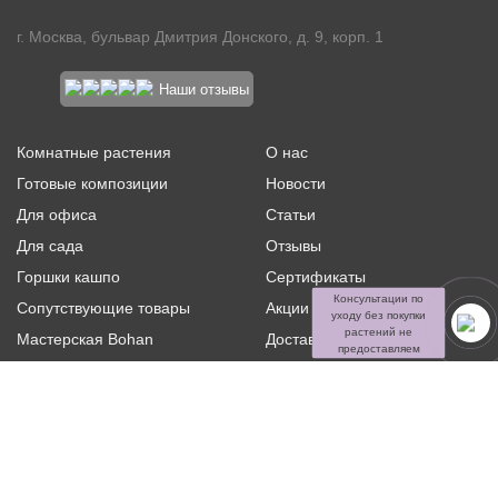
г. Москва, бульвар Дмитрия Донского, д. 9, корп. 1
Наши отзывы
Комнатные растения
О нас
Готовые композиции
Новости
Для офиса
Статьи
Для сада
Отзывы
Горшки кашпо
Сертификаты
Консультации по
Сопутствующие товары
Акции и скидки
уходу без покупки
растений не
Мастерская Bohan
Доставка и оплата
предоставляем
Ритуальная флористика
Услуги
Распродажа
Контакты
Политика конфиденциальности и оферта
Пользовательское
соглашение