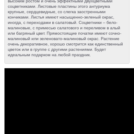
высоким ростом и очень эффектными двухцветными
соцветниками. Листовые пластины этого антуриума
крупные, сердцевидные, со слегка заостренными
кончиками. Листья имеют насыщенно-зеленый окрас,
иногда, с переходами в салатовый. Соцветники – бело-
малиновые, с примесью салатового и переливом в алый
или багряный цвет. Прямостоящие початки имеют сочно-
малиновый или зеленовато-малиновый окрас. Растение
очень декоративное, хорошо смотрится как единственный
цветок или в группе с другими растениями. Будет
идеальным подарком на любой праздник.