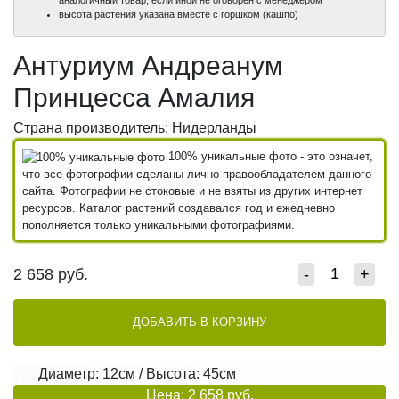
100%
100%
100%
100%
100%
высота растения указана вместе с горшком (кашпо)
уникальные фото
уникальные фото
уникальные фото
уникальные фото
уникальные фото
Антуриум Андреанум
Принцесса Амалия
Страна производитель: Нидерланды
100% уникальные фото - это означет,
что все фотографии сделаны лично правообладателем данного
сайта. Фотографии не стоковые и не взяты из других интернет
ресурсов. Каталог растений создавался год и ежедневно
пополняется только уникальными фотографиями.
2 658
руб.
-
+
ДОБАВИТЬ В КОРЗИНУ
Диаметр: 12см / Высота: 45см
Цена: 2 658 руб.