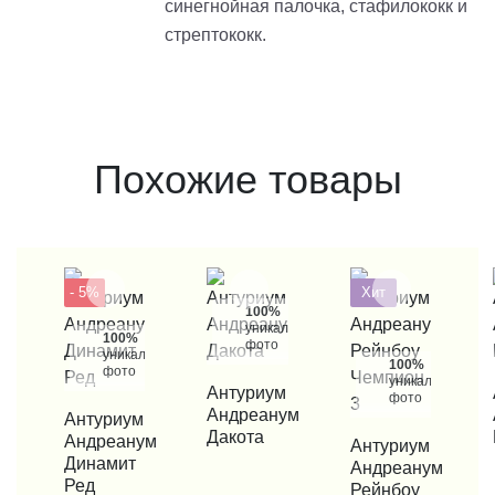
синегнойная палочка, стафилококк и
стрептококк.
Похожие товары
- 5%
Хит
100%
уникальные
100%
фото
уникальные
100%
фото
уникальные
КУПИТЬ В 1 КЛИК
Антуриум
КУП
фото
Андреанум
КУПИТЬ В 1 КЛИК
Антуриум
Дакота
Андреанум
КУПИТЬ В 1 КЛИК
Антуриум
Динамит
Андреанум
Ред
Рейнбоу