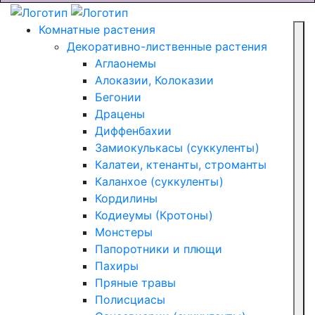
Комнатные растения
Декоративно-лиственные растения
Аглаонемы
Алоказии, Колоказии
Бегонии
Драцены
Диффенбахии
Замиокулькасы (суккуленты)
Калатеи, ктенанты, строманты
Каланхое (суккуленты)
Кордилины
Кодиеумы (Кротоны)
Монстеры
Папоротники и плющи
Пахиры
Пряные травы
Полисциасы