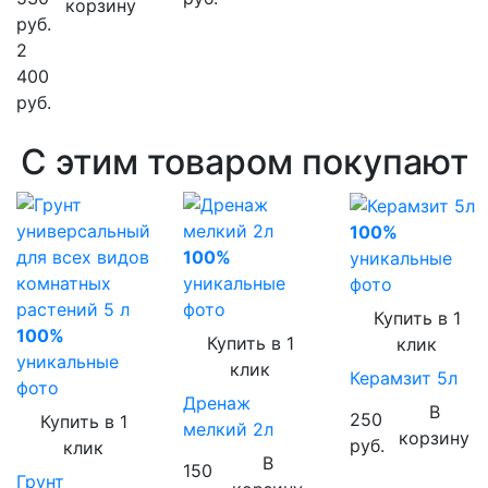
корзину
руб.
2
400
руб.
С этим товаром покупают
100%
100%
уникальные
уникальные
фото
фото
Купить в 1
100%
Купить в 1
клик
уникальные
клик
Керамзит 5л
фото
Дренаж
В
250
Купить в 1
мелкий 2л
корзину
руб.
клик
В
150
Грунт