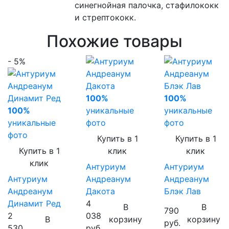
синегнойная палочка, стафилококк
и стрептококк.
Похожие товары
- 5%
100%
100%
100%
уникальные
уникальные
уникальные
фото
фото
фото
Купить в 1
Купить в 1
Купить в 1
клик
клик
клик
Антуриум
Антуриум
Антуриум
Андреанум
Андреанум
Андреанум
Дакота
Блэк Лав
Динамит Ред
4
В
В
790
2
038
В
корзину
корзину
руб.
530
руб.