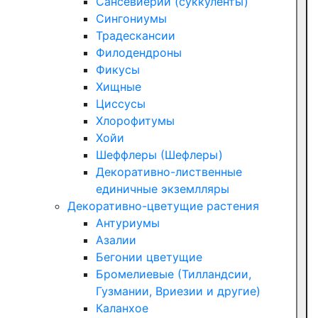
Сансевиерии (суккуленты)
Сингониумы
Традескансии
Филодендроны
Фикусы
Хищные
Циссусы
Хлорофитумы
Хойи
Шеффлеры (Шефлеры)
Декоративно-лиственные
единичные экземлляры
Декоративно-цветущие растения
Антуриумы
Азалии
Бегонии цветущие
Бромелиевые (Тилландсии,
Гузмании, Вриезии и другие)
Каланхое