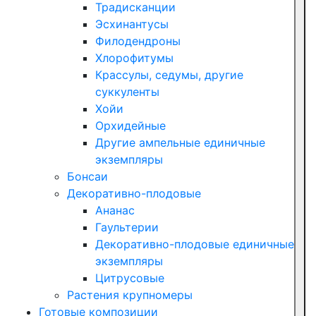
Традисканции
Эсхинантусы
Филодендроны
Хлорофитумы
Крассулы, седумы, другие
суккуленты
Хойи
Орхидейные
Другие ампельные единичные
экземпляры
Бонсаи
Декоративно-плодовые
Ананас
Гаультерии
Декоративно-плодовые единичные
экземпляры
Цитрусовые
Растения крупномеры
Готовые композиции