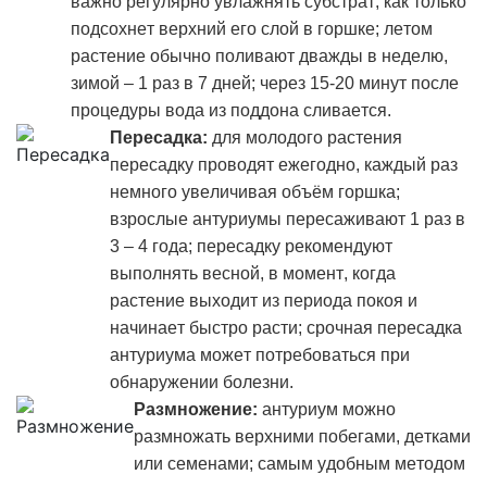
важно регулярно увлажнять субстрат, как только
подсохнет верхний его слой в горшке; летом
растение обычно поливают дважды в неделю,
зимой – 1 раз в 7 дней; через 15-20 минут после
процедуры вода из поддона сливается.
Пересадка:
для молодого растения
пересадку проводят ежегодно, каждый раз
немного увеличивая объём горшка;
взрослые антуриумы пересаживают 1 раз в
3 – 4 года; пересадку рекомендуют
выполнять весной, в момент, когда
растение выходит из периода покоя и
начинает быстро расти; срочная пересадка
антуриума может потребоваться при
обнаружении болезни.
Размножение:
антуриум можно
размножать верхними побегами, детками
или семенами; самым удобным методом