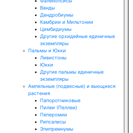
Фаленопсисы
Ванды
Дендробиумы
Камбрии и Мильтонии
Цимбидиумы
Другие орхидейные единичные
экземпляры
Пальмы и Юкки
Ливистоны
Юкки
Другие пальмы единичные
экземпляры
Ампельные (подвесные) и вьющиеся
растения
Папоротниковые
Пилеи (Пеллеи)
Пеперомии
Рипсалисы
Эпипремнумы