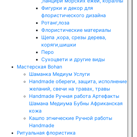
,панцири морских ежей, кораллы
Фигурки и декор для
флористического дизайна
Ротанг,лоза
Флористические материалы
Щепа ,кора, срезы дерева,
коряги,шишки
Перо
Сухоцвети и другие виды
Мастерская Bohan
Шаманка Медиум Услуги
Handmade обереги, защита, исполнение
желаний, свечи на травах, травы
Handmade Ручная работа Артефакты
Шамана Медиума Бубны Африканская
кожа
Кашпо этнические Ручной работы
Handmade
Ритуальная флористика