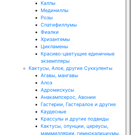
Каллы
Мединиллы
Розы
Спатифиллумы
Фиалки
Хризантемы
Цикламены
Красиво-цветущие единичные
экземпляры
Кактусы, Алое, другие Суккуленты
Агавы, мангавы
Алоэ
Адромискусы
Анакампсерос, Авонии
Гастерии, Гастералое и другие
Каудесные
Крассулы и другие подвиды
Кактусы, опунции, цереусы,
маммиллярии, гимнокалициумы,