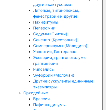
другие кактусовые
Литопсы, титанопсисы,
фенестрарии и другие
Пахифитумы
Пеперомии
Седумы (Очитки)
Сенецио (Крестовник)
Семпервивумы (Молодило)
Хавортии, Гастералоэ
Эхеверии, граптопеталумы,
граптоверии
Рипсалисы
Эуфорбии (Молочаи)
Другие суккуленты единичные
экземпляры
Орхидейные
Брассии
Пафиопедилумы