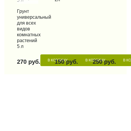
КУПИТЬ В 1 КЛИК
Грунт
универсальный
для всех
видов
комнатных
растений
5 л
В КОРЗИНУ
В КОРЗИНУ
В К
270 руб.
150 руб.
250 руб.