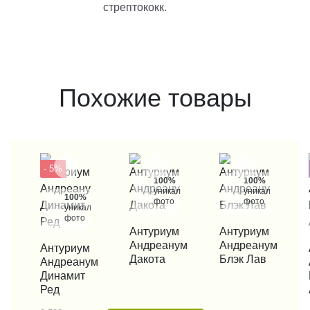
стрептококк.
Похожие товары
- 5%
100%
100%
уникальные
уникальные
100%
фото
фото
уникальные
фото
КУПИТЬ В 1 КЛИК
Антуриум
КУПИТЬ В 1 КЛИК
Антуриум
Андреанум
Андреанум
КУПИТЬ В 1 КЛИК
Антуриум
КУП
Дакота
Блэк Лав
Андреанум
Динамит
Ред