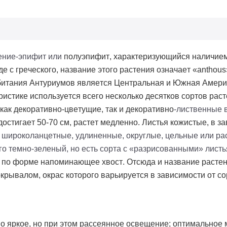
тение-эпифит или
полуэпифит
, характеризующийся наличием
е с греческого, название этого растения означает «
anthous
битания Антуриумов является Центральная и Южная Амери
истике используется всего несколько десятков сортов расте
 как декоративно-цветущие, так и декоративно
-лиственные 
достигает 50-70 см, растет медленно. Листья кожистые, в з
 широколанцетные, удлиненные, округлые, цельные или р
о темно-зеленый, но есть сорта с «разрисованными» листь
, по форме напоминающее хвост. Отсюда и название растен
крывалом, окрас которого варьируется в зависимости от со
 яркое, но при этом рассеянное освещение; оптимальное