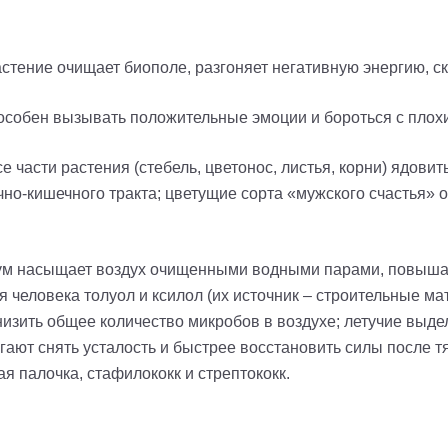
растение очищает биополе, разгоняет негативную энергию, с
 способен вызывать положительные эмоции и бороться с пло
е части растения (стебель, цветонос, листья, корни) ядовит
о-кишечного тракта; цветущие сорта «мужского счастья» о
ум насыщает воздух очищенными водными парами, повышая
 человека толуол и ксилол (их источник – строительные м
низить общее количество микробов в воздухе; летучие выд
гают снять усталость и быстрее восстановить силы после 
ая палочка, стафилококк и стрептококк.