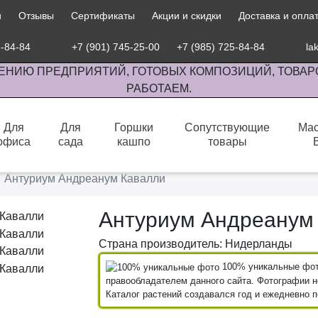
и
Отзывы
Сертификаты
Акции и скидки
Доставка и опла
5-84-84
+7 (901) 745-25-00
+7 (985) 725-84-84
la
ЕНИЮ ПРЕДПРИЯТИЙ, ГОТОВЫХ КОМПОЗИЦИЙ, ТОВАР
РАБОТАЕМ.
Для
Для
Горшки
Сопутствующие
Мас
офиса
сада
кашпо
товары
сов комнатными растениями, продажа изделий ручной работы.
Антуриум Андреанум Кавалли
Антуриум Андреанум
Страна производитель: Нидерланды
100% уникальные фото
правообладателем данного сайта. Фотографии не
Каталог растений создавался год и ежедневно 