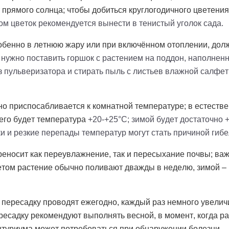
 прямого солнца; чтобы добиться круглогодичного цветени
ом цветок рекомендуется вынести в тенистый уголок сада.
обенно в летнюю жару или при включённом отоплении, дол
, нужно поставить горшок с растением на поддон, наполне
 пульверизатора и стирать пыль с листьев влажной салфет
о приспосабливается к комнатной температуре; в естествен
его будет температура
+20-+25°C; зимой будет достаточно 
и и резкие перепады температур могут стать причиной гибе
еносит как переувлажнение, так и пересыхание почвы; важн
етом растение обычно поливают дважды в неделю, зимой – 1
 пересадку проводят ежегодно, каждый раз немного увели
ересадку рекомендуют выполнять весной, в момент, когда р
антуриума может потребоваться при обнаружении болезни.