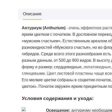
Описание
Антуриум (
Anthurium
)
- очень эффектное рас
ярким цветком с початком. В дословном перевод
«мужским счастьем». Естественным ареалом о
разновидностей «Мужского счастья», но во флор
гибридов. Среди всего этого разнообразия есть
разным данным, от 500 до 900 видов. В высоту 
форму и размер: сердцевидные,
лопатовидные,
глянцевыми. Цвет листовой пластины чаще всег
Его мелкие цветки собраны в соцветие-початок
цветок». Початок окружен ярким
прицветным
по
Условия содержания и ухода:
Освещение:
антуриуму необходимо