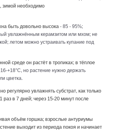
я, зимой необходимо
жна быть довольно высока
- 85 - 95%;
нный увлажнённым керамзитом или мхом; не
кой; летом можно устраивать купание под
ной среде он растёт в тропиках; в тёплое
+16-+18°C, но растение нужно держать
ли цветка.
о регулярно увлажнять субстрат, как только
 раз в 7 дней; через 15-20 минут после
чивая объём горшка; взрослые антуриумы
астение выходит из периода покоя и начинает