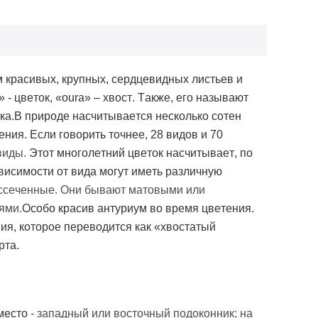
 красивых, крупных, сердцевидных листьев и
» - цветок, «
oura
» – хвост. Также, его называют
ка.
В природе насчитывается несколько сотен
ния. Если говорить точнее, 28 видов и 70
виды.
Этот многолетний цветок насчитывает, по
ависимости от вида могут иметь различную
ассеченные. Они бывают матовыми или
ями.
Особо красив антуриум во время цветения.
ия, которое переводится как «хвостатый
рта.
 место
- западный или восточный подоконник; на