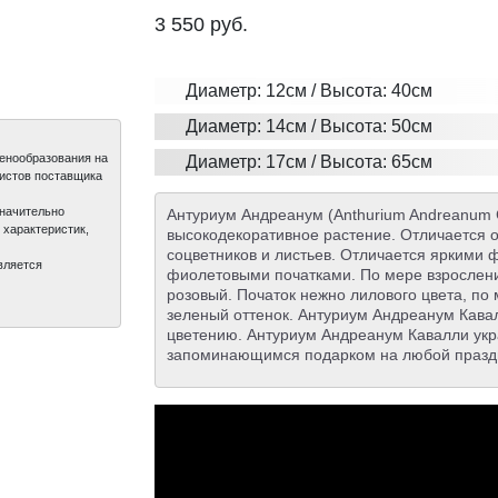
3 550
руб.
Диаметр: 12см / Высота: 40см
Диаметр: 14см / Высота: 50см
ценообразования на
Диаметр: 17см / Высота: 65см
листов поставщика
значительно
Антуриум Андреанум (Anthurium Andreanum C
 характеристик,
высокодекоративное растение. Отличается о
соцветников и листьев. Отличается яркими
вляется
фиолетовыми початками. По мере взрослени
розовый. Початок нежно лилового цвета, по
зеленый оттенок. Антуриум Андреанум Кава
цветению. Антуриум Андреанум Кавалли укр
запоминающимся подарком на любой празд