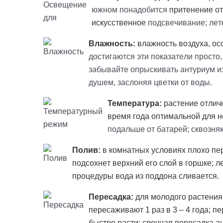
южном понадобится
притенение
от
искусственное
подсвечивание; лет
Влажность:
влажность воздуха, ос
достигаются эти показатели просто
забывайте опрыскивать антуриум из
душем, заслоняя цветки от воды.
Температура:
растение отличн
время года оптимальной для н
подальше от батарей; сквозняк
Полив:
в комнатных условиях плохо пер
подсохнет верхний его слой в горшке; л
процедуры вода из поддона сливается.
Пересадка:
для молодого растения
пересаживают 1 раз в 3 – 4 года; п
быстро расти; срочная пересадка 