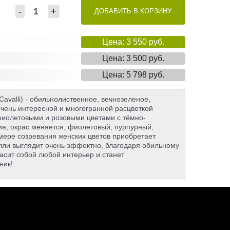
-
+
ДОБАВИТЬ В КОРЗИНУ
Цена: 3 550 руб.
Цена: 3 500 руб.
Цена: 5 798 руб.
avalli) - обильнолиственное, вечнозеленое,
чень интересной и многогранной расцветкой
 фиолетовыми и розовыми цветами с тёмно-
я, окрас меняется, фиолетовый, пурпурный,
 мере созревания женских цветов приобретает
лли выглядит очень эффектно, благодаря обильному
асит собой любой интерьер и станет
ник!