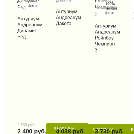
уникальные
100%
фото
уникальные
КУПИТЬ В 1 КЛИК
Антуриум
КУП
фото
Андреанум
КУПИТЬ В 1 КЛИК
Антуриум
Дакота
Андреанум
КУПИТЬ В 1 КЛИК
Антуриум
Динамит
Андреанум
Ред
Рейнбоу
Чемпион
3
2 530 руб.
В КОРЗИНУ
В КОРЗИНУ
В
2 400 руб.
4 038 руб.
3 730 руб.