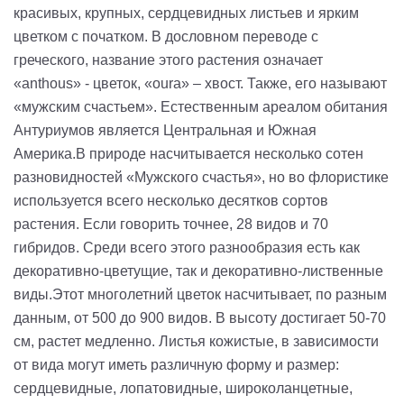
красивых, крупных, сердцевидных листьев и ярким
цветком с початком. В дословном переводе с
греческого, название этого растения означает
«
anthous
» - цветок, «
oura
» – хвост. Также, его называют
«мужским счастьем». Естественным ареалом обитания
Антуриумов является Центральная и Южная
Америка.
В природе насчитывается несколько сотен
разновидностей «Мужского счастья», но во флористике
используется всего несколько десятков сортов
растения. Если говорить точнее, 28 видов и 70
гибридов. Среди всего этого разнообразия есть как
декоративно-цветущие, так и декоративно-лиственные
виды.
Этот многолетний цветок насчитывает, по разным
данным, от 500 до 900 видов. В высоту достигает 50-70
см, растет медленно. Листья кожистые, в зависимости
от вида могут иметь различную форму и размер:
сердцевидные, лопатовидные, широколанцетные,