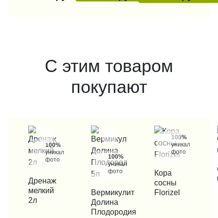
С этим товаром
покупают
100%
уникальные
100%
фото
уникальные
100%
фото
уникальные
КУП
фото
КУПИТЬ В 1 КЛИК
Кора
КУПИТЬ В 1 КЛИК
Дренаж
сосны
мелкий
КУПИТЬ В 1 КЛИК
Вермикулит
Florizel
2л
Долина
Плодородия