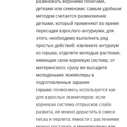
размножать верхними побегами,
детками или семенами; самым удобным
методом считается размножение
детками, который применяют во время
пересадки взрослого антуриума; для
этого, необходимо выполнить ряд
простых действий: извлеките антуриум
из горшка; отделите молодые растения,
имеющие свою корневую систему, от
материнского; сразу же высадите
молоденькие экземпляры в
подготовленные заранее
горшки;
почвосмесь используется как
для взрослых экземпляров; если
корневая система отпрысков слабо
развита, её можно дорастить в смеси
песка и перлита; ёмкости с растениями
можно поставить в
минитепличку
или