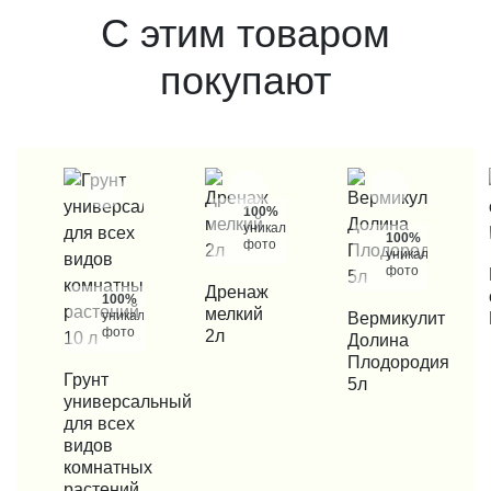
С этим товаром
покупают
100%
уникальные
100%
фото
уникальные
фото
КУП
КУПИТЬ В 1 КЛИК
Дренаж
100%
мелкий
уникальные
КУПИТЬ В 1 КЛИК
Вермикулит
фото
2л
Долина
Плодородия
КУПИТЬ В 1 КЛИК
Грунт
5л
универсальный
для всех
видов
комнатных
растений