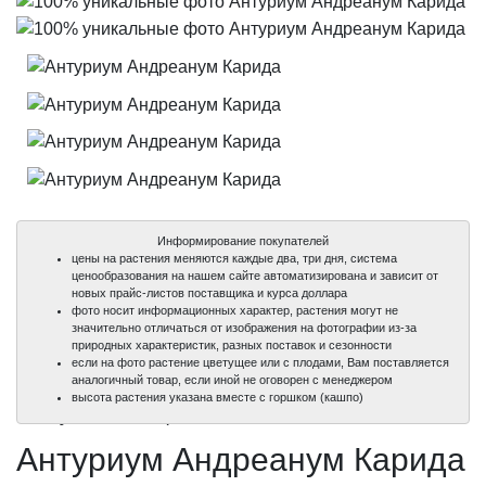
Информирование покупателей
цены на растения меняются каждые два, три дня, система
ценообразования на нашем сайте автоматизирована и зависит от
новых прайс-листов поставщика и курса доллара
фото носит информационных характер, растения могут не
значительно отличаться от изображения на фотографии из-за
природных характеристик, разных поставок и сезонности
если на фото растение цветущее или с плодами, Вам поставляется
аналогичный товар, если иной не оговорен с менеджером
100%
100%
100%
100%
высота растения указана вместе с горшком (кашпо)
уникальные фото
уникальные фото
уникальные фото
уникальные фото
Антуриум Андреанум Карида