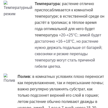
Температура:
растение отлично
приспосабливается к комнатной
температуре; в естественной среде он
растёт в тропиках; в тёплое время
года оптимальной для него будет
температура
+20-+25°C; зимой будет
достаточно +16-+18°C, но растение
нужно держать подальше от батарей;
сквозняки и резкие перепады
температур могут стать причиной
гибели цветка.
Полив:
в комнатных условиях плохо переносит
как переувлажнение, так и пересыхание почвы;
важно регулярно увлажнять субстрат, как
только подсохнет верхний его слой в горшке;
летом растение обычно поливают дважды в
неделю, зимой – 1 раз в 7 дней; через 15-20