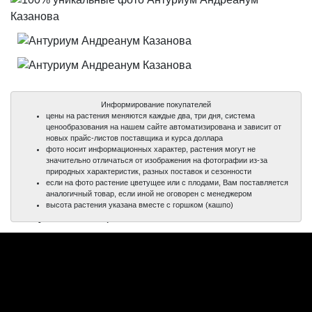
Информирование покупателей
цены на растения меняются каждые два, три дня, система
ценообразования на нашем сайте автоматизирована и зависит от
новых прайс-листов поставщика и курса доллара
фото носит информационных характер, растения могут не
значительно отличаться от изображения на фотографии из-за
природных характеристик, разных поставок и сезонности
если на фото растение цветущее или с плодами, Вам поставляется
аналогичный товар, если иной не оговорен с менеджером
100%
100%
высота растения указана вместе с горшком (кашпо)
уникальные фото
уникальные фото
Антуриум Андреанум
Казанова
Страна производитель: Нидерланды