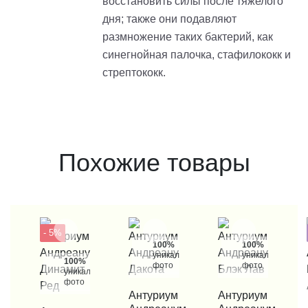
восстановить силы после тяжелого
дня; также они подавляют
размножение таких бактерий, как
синегнойная палочка, стафилококк и
стрептококк.
Похожие товары
- 5%
100%
100%
уникальные
уникальные
100%
фото
фото
уникальные
фото
КУПИТЬ В 1 КЛИК
Антуриум
КУПИТЬ В 1 КЛИК
Антуриум