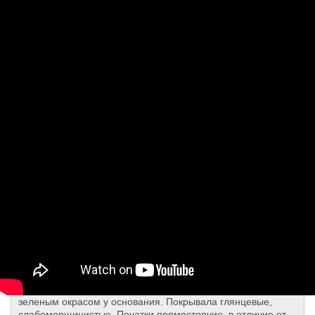
100% уникальные фото - это означет,
что все фотографии сделаны лично правообладателем данного
сайта. Фотографии не стоковые и не взяты из других интернет
ресурсов. Каталог растений создавался год и ежедневно
пополняется только уникальными фотографиями.
4 000
руб.
-
+
ДОБАВИТЬ В КОРЗИНУ
Диаметр: 17см / Высота: 60см
Цена: 4 000 руб.
Антуриум Андреанум Казанова (Anthurium Andreanum
Casanova) - редкий эффектный антуриум с длинными
початками. Листья этого антуриума имеют овально-
удлиненную форму, с ярко выраженным сердцевидным
основанием, кожистые, плотные. Цветы окрашены в
насыщенно-красный и кирпично - красный цвет, иногда с
зеленым окрасом у основания. Покрывала глянцевые,
слабоморщинистые. Початки прямостоячие, в отличие от