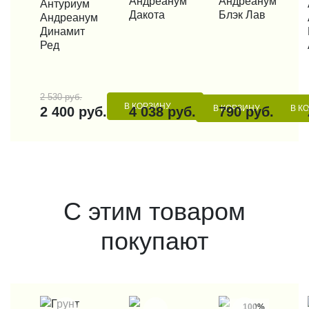
Андреанум
Андреанум
КУПИТЬ В 1 КЛИК
Антуриум
КУП
Дакота
Блэк Лав
Андреанум
Динамит
Ред
2 530 руб.
В КОРЗИНУ
В КОРЗИНУ
В К
2 400 руб.
4 038 руб.
790 руб.
С этим товаром
покупают
100%