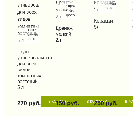
уникальные
100%
фото
уникальные
фото
КУПИТЬ В 1 КЛИК
Керамзит
КУП
5л
КУПИТЬ В 1 КЛИК
Дренаж
100%
мелкий
уникальные
фото
2л
КУПИТЬ В 1 КЛИК
Грунт
универсальный
для всех
видов
комнатных
растений
5 л
В КОРЗИНУ
В КОРЗИНУ
В К
270 руб.
150 руб.
250 руб.