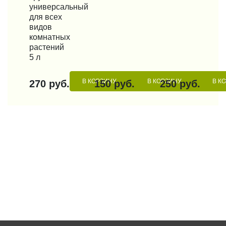
универсальный
для всех
видов
комнатных
растений
5 л
В КОРЗИНУ
В КОРЗИНУ
В К
270 руб.
150 руб.
250 руб.