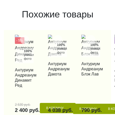
Похожие товары
- 5%
100%
100%
уникальные
уникальные
100%
фото
фото
уникальные
фото
КУПИТЬ В 1 КЛИК
Антуриум
КУПИТЬ В 1 КЛИК
Антуриум
Андреанум
Андреанум
КУПИТЬ В 1 КЛИК
Антуриум
КУП
Дакота
Блэк Лав
Андреанум
Динамит
Ред
2 530 руб.
В КОРЗИНУ
В КОРЗИНУ
В К
2 400 руб.
4 038 руб.
790 руб.