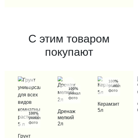
С этим товаром
покупают
100%
уникальные
100%
фото
уникальные
фото
КУПИТЬ В 1 КЛИК
Керамзит
КУП
5л
КУПИТЬ В 1 КЛИК
Дренаж
100%
мелкий
уникальные
фото
2л
КУПИТЬ В 1 КЛИК
Грунт