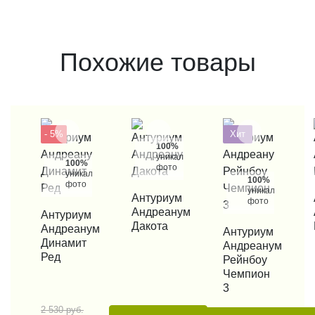
Похожие товары
- 5%
Хит
100%
уникальные
100%
фото
уникальные
100%
фото
уникальные
КУПИТЬ В 1 КЛИК
Антуриум
КУП
фото
Андреанум
КУПИТЬ В 1 КЛИК
Антуриум
Дакота
Андреанум
КУПИТЬ В 1 КЛИК
Антуриум
Динамит
Андреанум
Ред
Рейнбоу
Чемпион
3
2 530 руб.