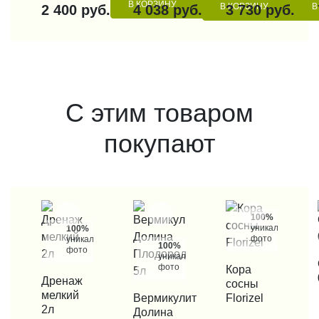
В КОРЗИНУ
В КОРЗИНУ
В
2 400 руб.
4 038 руб.
3 730 руб.
С этим товаром
покупают
100%
уникальные
100%
фото
уникальные
100%
фото
уникальные
КУП
фото
КУПИТЬ В 1 КЛИК
Кора
КУПИТЬ В 1 КЛИК
Дренаж
сосны
мелкий
КУПИТЬ В 1 КЛИК
Вермикулит
Florizel
2л
Долина