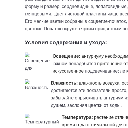
форму и размер: сердцевидные, лопатовидные,
глянцевыми. Цвет листовой пластины чаще всег
Его мелкие цветки собраны в соцветие-початок
цветок». Початок окружен ярким
прицветным
по
Условия содержания и ухода:
Освещение:
антуриуму необходимо
южном понадобится
притенение
от
искусственное
подсвечивание; лет
Влажность:
влажность воздуха, ос
достигаются эти показатели просто
забывайте опрыскивать антуриум из
душем, заслоняя цветки от воды.
Температура:
растение отличн
время года оптимальной для н