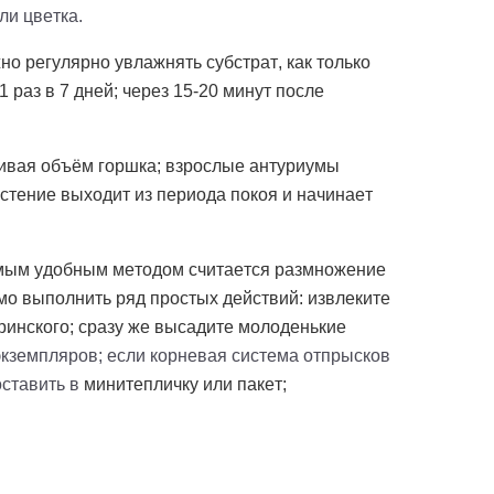
ли цветка.
о регулярно увлажнять субстрат, как только
 раз в 7 дней; через 15-20 минут после
чивая объём горшка; взрослые антуриумы
астение выходит из периода покоя и начинает
амым удобным методом считается размножение
мо выполнить ряд простых действий: извлеките
ринского; сразу же высадите молоденькие
экземпляров; если корневая система отпрысков
оставить в
минитепличку
или пакет;