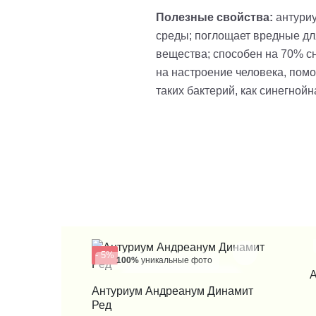
Полезные свойства:
антури
среды; поглощает вредные для
вещества; способен на 70% с
на настроение человека, помо
таких бактерий, как синегнойн
- 5%
100%
уникальные фото
А
КУПИТЬ В 1 КЛИК
Антуриум Андреанум Динамит
Ред