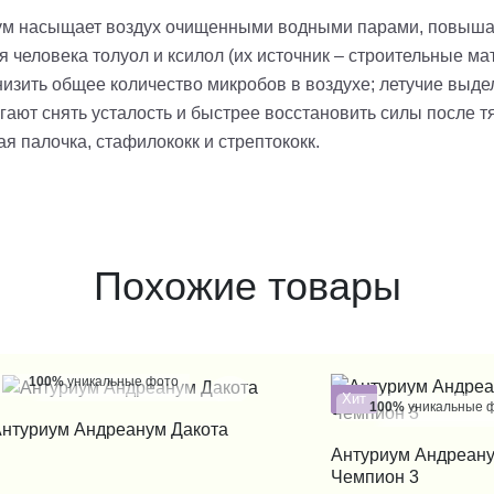
ум насыщает воздух очищенными водными парами, повышая
 человека толуол и ксилол (их источник – строительные м
низить общее количество микробов в воздухе; летучие выд
гают снять усталость и быстрее восстановить силы после 
ая палочка, стафилококк и стрептококк.
Похожие товары
100%
уникальные фото
Хит
100%
уникальные 
КУПИТЬ В 1 КЛИК
нтуриум Андреанум Дакота
КУПИТЬ В 1
Антуриум Андреан
Чемпион 3