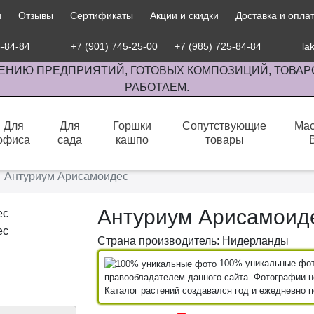
и
Отзывы
Сертификаты
Акции и скидки
Доставка и опла
5-84-84
+7 (901) 745-25-00
+7 (985) 725-84-84
la
ЕНИЮ ПРЕДПРИЯТИЙ, ГОТОВЫХ КОМПОЗИЦИЙ, ТОВАР
РАБОТАЕМ.
Для
Для
Горшки
Сопутствующие
Мас
офиса
сада
кашпо
товары
сов комнатными растениями, продажа изделий ручной работы.
Антуриум Арисамоидес
Антуриум Арисамоид
Страна производитель: Нидерланды
100% уникальные фото
правообладателем данного сайта. Фотографии не
Каталог растений создавался год и ежедневно 