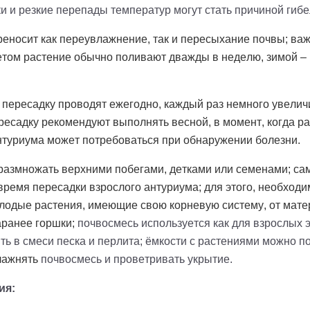
и и резкие перепады температур могут стать причиной гибе
еносит как переувлажнение, так и пересыхание почвы; важн
етом растение обычно поливают дважды в неделю, зимой – 1
 пересадку проводят ежегодно, каждый раз немного увели
ересадку рекомендуют выполнять весной, в момент, когда р
антуриума может потребоваться при обнаружении болезни.
размножать верхними побегами, детками или семенами; с
время пересадки взрослого антуриума; для этого, необходи
олодые растения, имеющие свою корневую систему, от мате
аранее горшки;
почвосмесь используется как для взрослых 
ть в смеси песка и перлита; ёмкости с растениями можно п
лажнять
почвосмесь и проветривать укрытие.
ия: