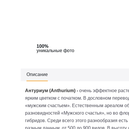
100%
100%
уникальные фото
уникальные фото
Описание
Антуриум (
Anthurium
)
-
очень эффектное раст
ярким цветком с початком. В дословном перевод
«мужским счастьем». Естественным ареалом о
разновидностей «Мужского счастья», но во флор
гибридов. Среди всего этого разнообразия есть
разным данным, от 500 до 900 видов. В высоту 