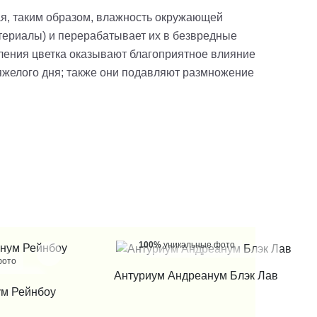
, таким образом, влажность окружающей
атериалы) и перерабатывает их в безвредные
еления цветка оказывают благоприятное влияние
тяжелого дня; также они подавляют размножение
100%
уникальные фото
фото
КУПИТЬ В 1 КЛИК
Антуриум Андреанум Блэк Лав
 КЛИК
ум Рейнбоу