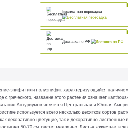
Бесплатная пересадка
Доставка по РФ
ение-эпифит или
полуэпифит
, характеризующийся наличием
е с греческого, название этого растения означает «
anthous
битания Антуриумов является Центральная и Южная Амери
истике используется всего несколько десятков сортов расте
 как декоративно-цветущие, так и декоративно-лиственные 
достигает 50-70 см, растет медленно. Листья кожистые, в з