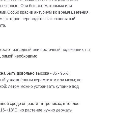
ассеченные. Они бывают матовыми или
ями.
Особо красив антуриум во время цветения.
я, которое переводится как «хвостатый
рта.
 место
- западный или восточный подоконник; на
я, зимой необходимо
жна быть довольно высока
- 85 - 95%;
нный увлажнённым керамзитом или мхом; не
кой; летом можно устраивать купание под
ной среде он растёт в тропиках; в тёплое
+16-+18°C, но растение нужно держать