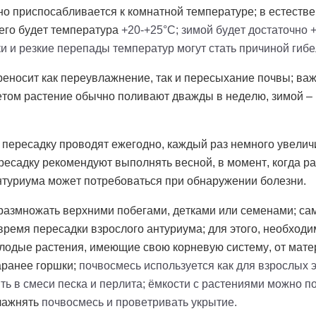
о приспосабливается к комнатной температуре; в естествен
его будет температура
+20-+25°C; зимой будет достаточно 
и и резкие перепады температур могут стать причиной гибе
еносит как переувлажнение, так и пересыхание почвы; важн
етом растение обычно поливают дважды в неделю, зимой – 1
 пересадку проводят ежегодно, каждый раз немного увели
ересадку рекомендуют выполнять весной, в момент, когда р
антуриума может потребоваться при обнаружении болезни.
размножать верхними побегами, детками или семенами; с
время пересадки взрослого антуриума; для этого, необходи
олодые растения, имеющие свою корневую систему, от мате
аранее горшки;
почвосмесь используется как для взрослых 
ть в смеси песка и перлита; ёмкости с растениями можно п
лажнять
почвосмесь и проветривать укрытие.