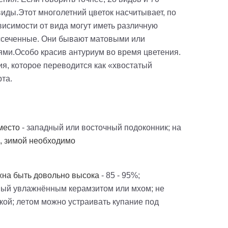
виды.
Этот многолетний цветок насчитывает, по
ависимости от вида могут иметь различную
ассеченные. Они бывают матовыми или
ями.
Особо красив антуриум во время цветения.
я, которое переводится как «хвостатый
рта.
 место
- западный или восточный подоконник; на
я, зимой необходимо
жна быть довольно высока
- 85 - 95%;
нный увлажнённым керамзитом или мхом; не
кой; летом можно устраивать купание под