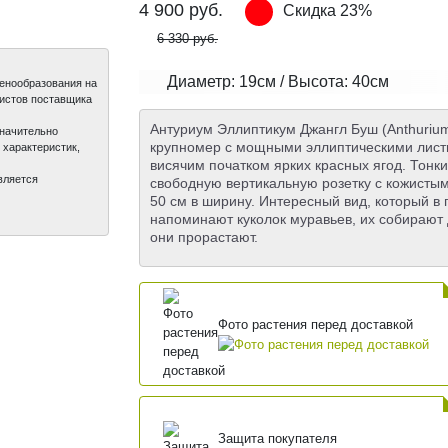
4 900
руб.
Скидка 23%
6 330 руб.
Диаметр: 19см / Высота: 40см
ценообразования на
листов поставщика
Антуриум Эллиптикум Джангл Буш (Anthurium 
значительно
крупномер с мощными эллиптическими лист
 характеристик,
висячим початком ярких красных ягод. Тонк
вляется
свободную вертикальную розетку с кожистым
50 см в ширину. Интересный вид, который в
напоминают куколок муравьев, их собирают 
они прорастают.
Фото растения перед доставкой
Защита покупателя