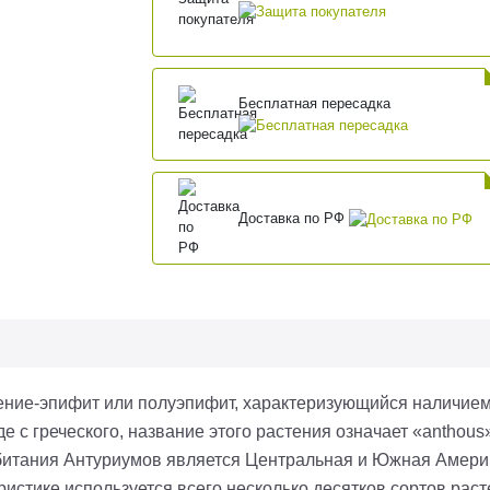
Бесплатная пересадка
Доставка по РФ
ение-эпифит или
полуэпифит
, характеризующийся наличием
е с греческого, название этого растения означает «
anthous
битания Антуриумов является Центральная и Южная Амери
истике используется всего несколько десятков сортов расте