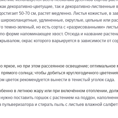
 как декоративно-цветущие, так и декоративно-лиственные 
достигает 50-70 см, растет медленно. Листья кожистые, в з
 широколанцетные, удлиненные, округлые, цельные или р
о темно-зеленый, но есть сорта с «разрисованными» листь
, по форме напоминающее хвост. Отсюда и название растени
крывалом, окрас которого варьируется в зависимости от со
 яркое, но при этом рассеянное освещение; оптимальное
 прямого солнца; чтобы добиться круглогодичного цветени
ом цветок рекомендуется вынести в тенистый уголок сада.
обенно в летнюю жару или при включённом отоплении, дол
, нужно поставить горшок с растением на поддон, наполне
 пульверизатора и стирать пыль с листьев влажной салфет