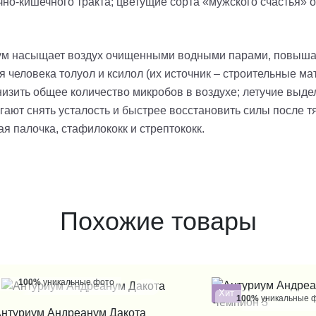
о-кишечного тракта; цветущие сорта «мужского счастья» о
ум насыщает воздух очищенными водными парами, повышая
 человека толуол и ксилол (их источник – строительные м
низить общее количество микробов в воздухе; летучие выд
гают снять усталость и быстрее восстановить силы после 
ая палочка, стафилококк и стрептококк.
Похожие товары
100%
уникальные фото
Хит
100%
уникальные 
КУПИТЬ В 1 КЛИК
нтуриум Андреанум Дакота