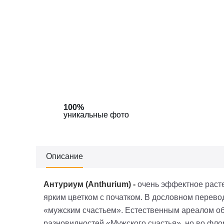
100%
100%
100%
уникальные фото
уникальные фото
уникальные фото
Описание
Антуриум (
Anthurium
)
-
очень эффектное раст
ярким цветком с початком. В дословном перевод
«мужским счастьем». Естественным ареалом о
разновидностей «Мужского счастья», но во флор