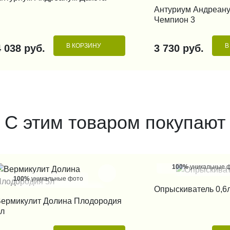
КУПИТЬ В 1
Антуриум Андреан
Чемпион 3
В КОРЗИНУ
В
4 038 руб.
3 730 руб.
С этим товаром покупают
100%
уникальные 
100%
уникальные фото
КУПИТЬ В 1
Опрыскиватель 0,6
КУПИТЬ В 1 КЛИК
ермикулит Долина Плодородия
л