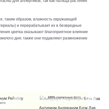
пасны для аллергиков, так как пыльца растения
, таким образом, влажность окружающей
атериалы) и перерабатывает их в безвредные
еления цветка оказывают благоприятное влияние
тяжелого дня; также они подавляют размножение
100%
уникальные фото
фото
КУПИТЬ В 1 КЛИК
Антуриум Андреанум Блэк Лав