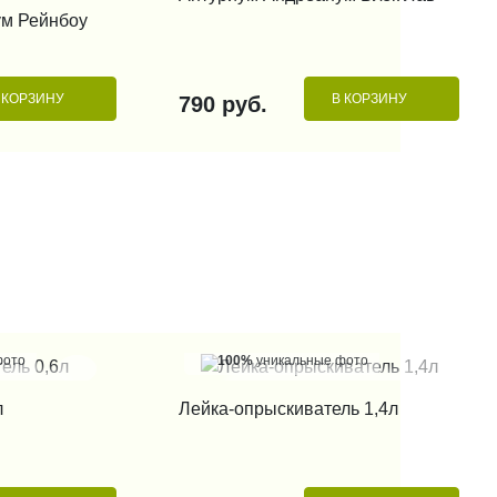
 КЛИК
ум Рейнбоу
 КОРЗИНУ
В КОРЗИНУ
790 руб.
фото
100%
уникальные фото
 КЛИК
КУПИТЬ В 1 КЛИК
л
Лейка-опрыскиватель 1,4л