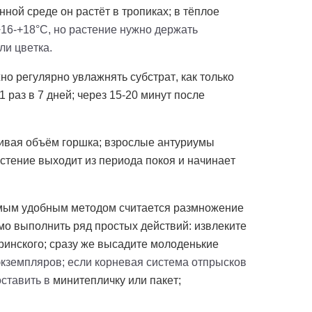
ной среде он растёт в тропиках; в тёплое
+16-+18°C, но растение нужно держать
ли цветка.
о регулярно увлажнять субстрат, как только
 раз в 7 дней; через 15-20 минут после
чивая объём горшка; взрослые антуриумы
астение выходит из периода покоя и начинает
амым удобным методом считается размножение
мо выполнить ряд простых действий: извлеките
ринского; сразу же высадите молоденькие
экземпляров; если корневая система отпрысков
оставить в
минитепличку
или пакет;