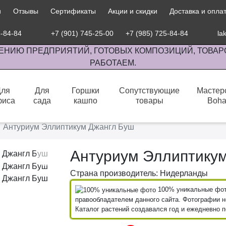
и
Отзывы
Сертификаты
Акции и скидки
Доставка и опла
5-84-84
+7 (901) 745-25-00
+7 (985) 725-84-84
la
ЕНИЮ ПРЕДПРИЯТИЙ, ГОТОВЫХ КОМПОЗИЦИЙ, ТОВАР
РАБОТАЕМ.
Для
Для
Горшки
Сопутствующие
Мастер
фиса
сада
кашпо
товары
Boh
сов комнатными растениями, продажа изделий ручной работы.
Антуриум Эллиптикум Джангл Буш
Антуриум Эллиптику
Страна производитель: Нидерланды
100% уникальные фото
правообладателем данного сайта. Фотографии не
Каталог растений создавался год и ежедневно 