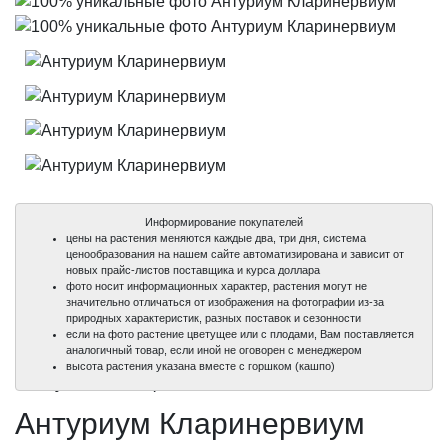
Информирование покупателей
цены на растения меняются каждые два, три дня, система
ценообразования на нашем сайте автоматизирована и зависит от
новых прайс-листов поставщика и курса доллара
фото носит информационных характер, растения могут не
значительно отличаться от изображения на фотографии из-за
природных характеристик, разных поставок и сезонности
если на фото растение цветущее или с плодами, Вам поставляется
аналогичный товар, если иной не оговорен с менеджером
100%
100%
100%
100%
высота растения указана вместе с горшком (кашпо)
уникальные фото
уникальные фото
уникальные фото
уникальные фото
Антуриум Кларинервиум