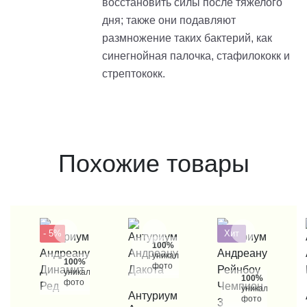
восстановить силы после тяжелого
дня; также они подавляют
размножение таких бактерий, как
синегнойная палочка, стафилококк и
стрептококк.
Похожие товары
- 5%
Хит
100%
уникальные
100%
фото
уникальные
100%
фото
уникальные
КУПИТЬ В 1 КЛИК
Антуриум
КУП
фото