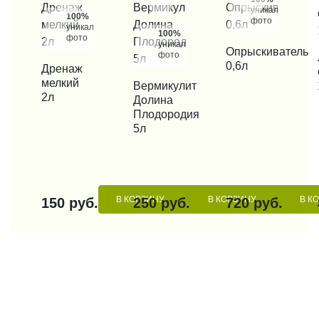
уникальные
100%
фото
уникальные
100%
фото
уникальные
КУПИТЬ В 1 КЛИК
Опрыскиватель
фото
КУП
0,6л
КУПИТЬ В 1 КЛИК
Дренаж
мелкий
КУПИТЬ В 1 КЛИК
Вермикулит
2л
Долина
Плодородия
5л
В КОРЗИНУ
В КОРЗИНУ
В К
150 руб.
250 руб.
720 руб.