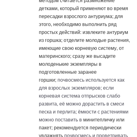
методом считается размножение
детками, который применяют во время
пересадки взрослого антуриума; для
этого, необходимо выполнить ряд
простых действий: извлеките антуриум
из горшка; отделите молодые растения,
имеющие свою корневую систему, от
материнского; сразу же высадите
молоденькие экземпляры в
подготовленные заранее
горшки;
почвосмесь используется как
для взрослых экземпляров; если
корневая система отпрысков слабо
развита, её можно дорастить в смеси
песка и перлита; ёмкости с растениями
можно поставить в
минитепличку
или
пакет; рекомендуется периодически
увлажнять
почвосмесь и проветривать