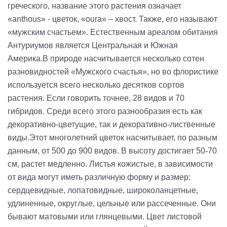
греческого, название этого растения означает
«
anthous
» - цветок, «
oura
» – хвост. Также, его называют
«мужским счастьем». Естественным ареалом обитания
Антуриумов является Центральная и Южная
Америка.
В природе насчитывается несколько сотен
разновидностей «Мужского счастья», но во флористике
используется всего несколько десятков сортов
растения. Если говорить точнее, 28 видов и 70
гибридов. Среди всего этого разнообразия есть как
декоративно-цветущие, так и декоративно-лиственные
виды.
Этот многолетний цветок насчитывает, по разным
данным, от 500 до 900 видов. В высоту достигает 50-70
см, растет медленно. Листья кожистые, в зависимости
от вида могут иметь различную форму и размер:
сердцевидные, лопатовидные, широколанцетные,
удлиненные, округлые, цельные или рассеченные. Они
бывают матовыми или глянцевыми. Цвет листовой