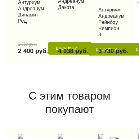
Андреанум
КУПИТЬ В 1 КЛИК
Антуриум
Дакота
Андреанум
КУПИТЬ В 1 КЛИК
Антуриум
Динамит
Андреанум
Ред
Рейнбоу
Чемпион
3
2 530 руб.
В КОРЗИНУ
В КОРЗИНУ
В
2 400 руб.
4 038 руб.
3 730 руб.
С этим товаром
покупают
100%