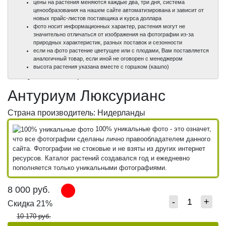
цены на растения меняются каждые два, три дня, система
ценообразования на нашем сайте автоматизирована и зависит от
новых прайс-листов поставщика и курса доллара
фото носит информационных характер, растения могут не
значительно отличаться от изображения на фотографии из-за
природных характеристик, разных поставок и сезонности
если на фото растение цветущее или с плодами, Вам поставляется
аналогичный товар, если иной не оговорен с менеджером
100%
100%
100%
высота растения указана вместе с горшком (кашпо)
уникальные фото
уникальные фото
уникальные фото
Антуриум Люксурианс
Страна производитель: Нидерланды
100% уникальные фото - это означет,
что все фотографии сделаны лично правообладателем данного
сайта. Фотографии не стоковые и не взяты из других интернет
ресурсов. Каталог растений создавался год и ежедневно
пополняется только уникальными фотографиями.
8 000
руб.
-
+
Скидка 21%
10 170 руб.