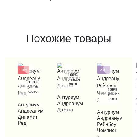
Похожие товары
- 5%
Хит
100%
уникальные
100%
фото
уникальные
100%
фото
уникальные
КУПИТЬ В 1 КЛИК
Антуриум
КУП
фото
Андреанум
КУПИТЬ В 1 КЛИК
Антуриум
Дакота
Андреанум
КУПИТЬ В 1 КЛИК
Антуриум
Динамит
Андреанум
Ред
Рейнбоу
Чемпион
3