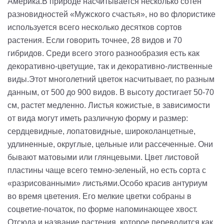
Америка.
В природе насчитывается несколько сотен
разновидностей «Мужского счастья», но во флористике
используется всего несколько десятков сортов
растения. Если говорить точнее, 28 видов и 70
гибридов. Среди всего этого разнообразия есть как
декоративно-цветущие, так и декоративно-лиственные
виды.
Этот многолетний цветок насчитывает, по разным
данным, от 500 до 900 видов. В высоту достигает 50-70
см, растет медленно. Листья кожистые, в зависимости
от вида могут иметь различную форму и размер:
сердцевидные, лопатовидные, широколанцетные,
удлиненные, округлые, цельные или рассеченные. Они
бывают матовыми или глянцевыми. Цвет листовой
пластины чаще всего темно-зеленый, но есть сорта с
«разрисованными» листьями.
Особо красив антуриум
во время цветения. Его мелкие цветки собраны в
соцветие-початок, по форме напоминающее хвост.
Отсюда и название растения, которое переводится как