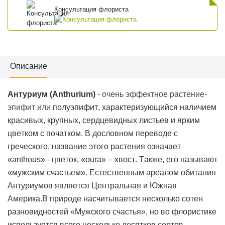
Консультация флориста
Описание
Антуриум (
Anthurium
)
- очень эффектное растение-
эпифит или
полуэпифит
, характеризующийся наличием
красивых, крупных, сердцевидных листьев и ярким
цветком с початком. В дословном переводе с
греческого, название этого растения означает
«
anthous
» - цветок, «
oura
» – хвост. Также, его называют
«мужским счастьем». Естественным ареалом обитания
Антуриумов является Центральная и Южная
Америка.
В природе насчитывается несколько сотен
разновидностей «Мужского счастья», но во флористике
используется всего несколько десятков сортов