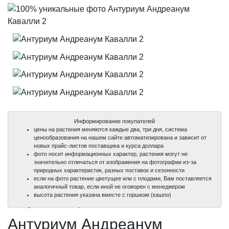
Информирование покупателей
цены на растения меняются каждые два, три дня, система
ценообразования на нашем сайте автоматизирована и зависит от
новых прайс-листов поставщика и курса доллара
фото носит информационных характер, растения могут не
значительно отличаться от изображения на фотографии из-за
природных характеристик, разных поставок и сезонности
если на фото растение цветущее или с плодами, Вам поставляется
аналогичный товар, если иной не оговорен с менеджером
100%
100%
100%
100%
высота растения указана вместе с горшком (кашпо)
уникальные фото
уникальные фото
уникальные фото
уникальные фото
Антуриум Андреанум