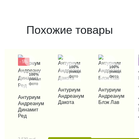
Похожие товары
- 5%
100%
100%
уникальные
уникальные
100%
фото
фото
уникальные
фото
КУПИТЬ В 1 КЛИК
Антуриум
КУПИТЬ В 1 КЛИК
Антуриум
Андреанум
Андреанум
КУПИТЬ В 1 КЛИК
Антуриум
КУП
Дакота
Блэк Лав
Андреанум
Динамит
Ред