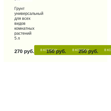
КУПИТЬ В 1 КЛИК
Грунт
универсальный
для всех
видов
комнатных
растений
5 л
В КОРЗИНУ
В КОРЗИНУ
В К
270 руб.
150 руб.
250 руб.