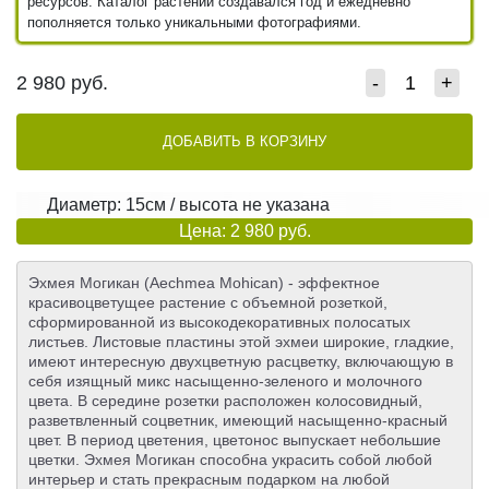
ресурсов. Каталог растений создавался год и ежедневно
пополняется только уникальными фотографиями.
2 980
руб.
-
+
ДОБАВИТЬ В КОРЗИНУ
Диаметр: 15см / высота не указана
Цена: 2 980 руб.
Эхмея Могикан (Aechmea Mohican) - эффектное
красивоцветущее растение с объемной розеткой,
сформированной из высокодекоративных полосатых
листьев. Листовые пластины этой эхмеи широкие, гладкие,
имеют интересную двухцветную расцветку, включающую в
себя изящный микс насыщенно-зеленого и молочного
цвета. В середине розетки расположен колосовидный,
разветвленный соцветник, имеющий насыщенно-красный
цвет. В период цветения, цветонос выпускает небольшие
цветки. Эхмея Могикан способна украсить собой любой
интерьер и стать прекрасным подарком на любой