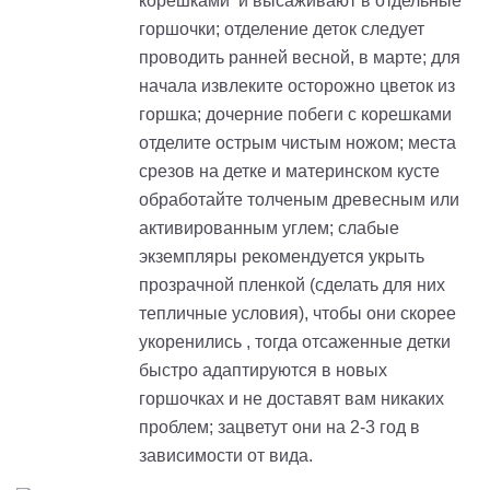
корешками и высаживают в отдельные
горшочки; отделение деток следует
проводить ранней весной, в марте; для
начала извлеките осторожно цветок из
горшка; дочерние побеги с корешками
отделите острым чистым ножом; места
срезов на детке и материнском кусте
обработайте толченым древесным или
активированным углем; слабые
экземпляры рекомендуется укрыть
прозрачной пленкой (сделать для них
тепличные условия), чтобы они скорее
укоренились , тогда отсаженные детки
быстро адаптируются в новых
горшочках и не доставят вам никаких
проблем; зацветут они на 2-3 год в
зависимости от вида.