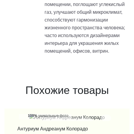
помещении, поглощают углекислый
газ, улучшают общий микроклимат,
способствуют гармонизации
жизненного пространства человека;
часто используются дизайнерами
интерьера для украшения жилых
помещений, офисов, витрин.
Похожие товары
 фото
100%
уникальные фото
ТЬ В 1 КЛИК
КУПИТЬ В 1 К
ум Колорадо
Гузмания Микс 1