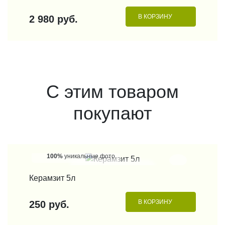
В КОРЗИНУ
2 538 руб.
С этим товаром
покупают
100%
уникальные фото
КУПИТЬ В 1 КЛИК
Керамзит 5л
Кора 
В КОРЗИНУ
250 руб.
150