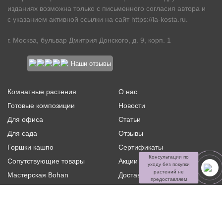
изданиях возможна только с письменного согласия автора и
с указанием активной ссылки на сайт
https://la-kosta.ru
.
г. Москва, бульвар Дмитрия Донского, д. 9, корп. 1
Наши отзывы
Комнатные растения
О нас
Готовые композиции
Новости
Для офиса
Статьи
Для сада
Отзывы
Горшки кашпо
Сертификаты
Консультации по
Сопутствующие товары
Акции и скидки
уходу без покупки
растений не
Мастерская Bohan
Доставка и оплата
предоставляем
Ритуальная флористика
Услуги
Распродажа
Контакты
Политика конфиденциальности и оферта
Пользовательское