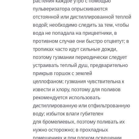
растения каждое утро с помощью
пульверизатора опрыскиваются
отстоянной или дистиллированной теплой
водой; необходимо следить за тем, чтобы
вода не попадала на прицветники, в
противном случае они быстро отцветут; в
тропиках часто идут сильные дожди,
поэтому
гузмании
периодически следует
устраивать теплый душ, предварительно
прикрыв горшок с землей
целлофаном;
гузмания
чувствительна к
извести и хлору, поэтому для поливов
рекомендуется использовать
дистиллированную или отфильтрованную
воду; избыток влаги губителен
для
бромелиевых
, поэтому поливать их
нужно осторожно; в прохладных
помещениях и при плохом освещении,