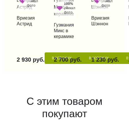
уникальные
уникальные
100%
фото
фото
уникальные
фото
КУПИТЬ В 1 КЛИК
Вриезия
КУПИТЬ В 1 КЛИК
Вриезия
КУП
Астрид
Шэннон
КУПИТЬ В 1 КЛИК
Гузмания
Микс в
керамике
В КОРЗИНУ
В КОРЗИНУ
В
2 930 руб.
2 700 руб.
1 230 руб.
С этим товаром
покупают