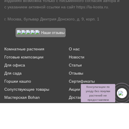
изданиях возможна только с письменного согласия автора и
с указанием активной ссылки на сайт
https://la-kosta.ru
.
г. Москва, бульвар Дмитрия Донского, д. 9, корп. 1
Наши отзывы
Комнатные растения
О нас
Готовые композиции
Новости
Для офиса
Статьи
Для сада
Отзывы
Горшки кашпо
Сертификаты
Консультации по
Сопутствующие товары
Акции и скидки
уходу без покупки
растений не
Мастерская Bohan
Доставка и оплата
предоставляем
Ритуальная флористика
Услуги
Распродажа
Контакты
Политика конфиденциальности и оферта
Пользовательское