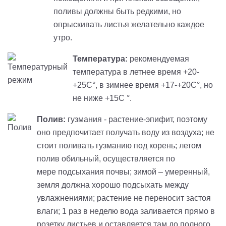
поливы должны быть редкими, но
опрыскивать листья желательно каждое
утро.
Температура:
рекомендуемая
температура в летнее время +20-
+25С°, в зимнее время +17-+20С°, но
не ниже +15С °.
Полив:
гузмания - растение-эпифит, поэтому
оно предпочитает получать воду из воздуха; не
стоит поливать
гузманию
под корень; летом
полив обильный, осуществляется по
мере
подсыхания
почвы; зимой – умеренный,
земля должна хорошо подсыхать между
увлажнениями; растение не переносит застоя
влаги; 1 раз в неделю вода заливается прямо в
розетку листьев и оставляется там до полного