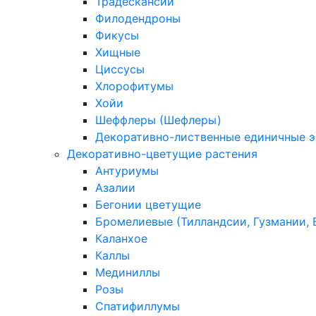
Традескансии
Филодендроны
Фикусы
Хищные
Циссусы
Хлорофитумы
Хойи
Шеффлеры (Шефлеры)
Декоративно-лиственные единичные 
Декоративно-цветущие растения
Антуриумы
Азалии
Бегонии цветущие
Бромелиевые (Тилландсии, Гузмании, 
Каланхое
Каллы
Мединиллы
Розы
Спатифиллумы