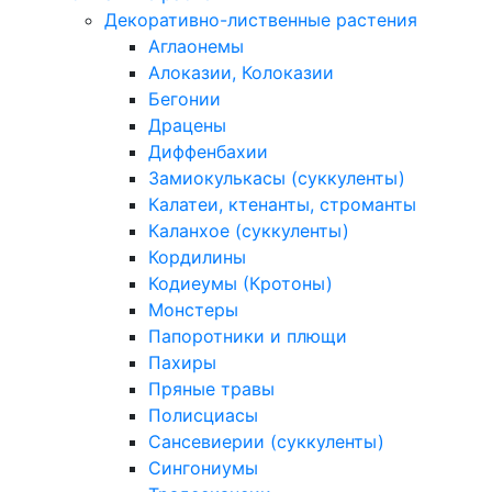
Декоративно-лиственные растения
Аглаонемы
Алоказии, Колоказии
Бегонии
Драцены
Диффенбахии
Замиокулькасы (суккуленты)
Калатеи, ктенанты, строманты
Каланхое (суккуленты)
Кордилины
Кодиеумы (Кротоны)
Монстеры
Папоротники и плющи
Пахиры
Пряные травы
Полисциасы
Сансевиерии (суккуленты)
Сингониумы