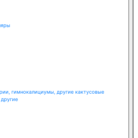
ляры
рии, гимнокалициумы, другие кактусовые
 другие