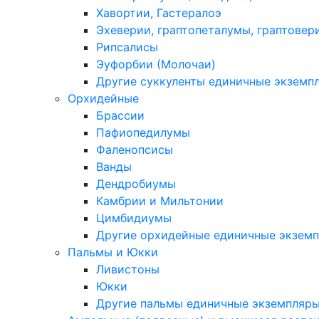
Хавортии, Гастералоэ
Эхеверии, граптопеталумы, граптовер
Рипсалисы
Эуфорбии (Молочаи)
Другие суккуленты единичные экземп
Орхидейные
Брассии
Пафиопедилумы
Фаленопсисы
Ванды
Дендробиумы
Камбрии и Мильтонии
Цимбидиумы
Другие орхидейные единичные экзем
Пальмы и Юкки
Ливистоны
Юкки
Другие пальмы единичные экземпляр