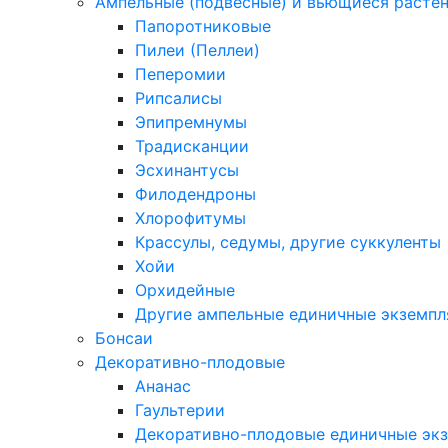
Ампельные (подвесные) и вьющиеся расте
Папоротниковые
Пилеи (Пеллеи)
Пеперомии
Рипсалисы
Эпипремнумы
Традисканции
Эсхинантусы
Филодендроны
Хлорофитумы
Крассулы, седумы, другие суккуленты
Хойи
Орхидейные
Другие ампельные единичные экземп
Бонсаи
Декоративно-плодовые
Ананас
Гаультерии
Декоративно-плодовые единичные эк