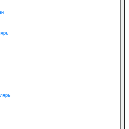
ии
ляры
пляры
ы