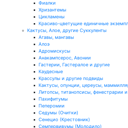
Фиалки
Хризантемы
Цикламены
Красиво-цветущие единичные экземп
Кактусы, Алое, другие Суккуленты
Агавы, мангавы
Алоэ
Адромискусы
Анакампсерос, Авонии
Гастерии, Гастералое и другие
Каудесные
Крассулы и другие подвиды
Кактусы, опунции, цереусы, маммилля
Литопсы, титанопсисы, фенестрарии и
Пахифитумы
Пеперомии
Седумы (Очитки)
Сенецио (Крестовник)
Семпервивумы (Молодило)