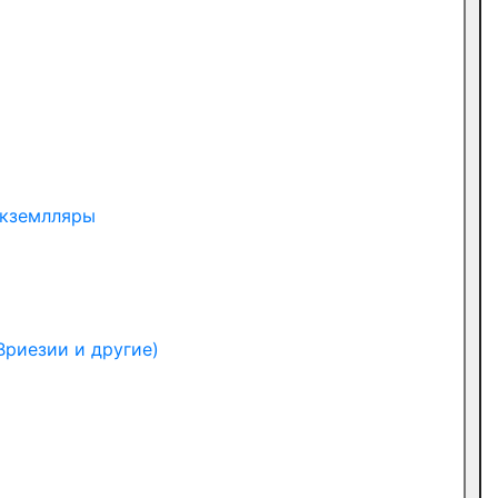
экземлляры
Вриезии и другие)