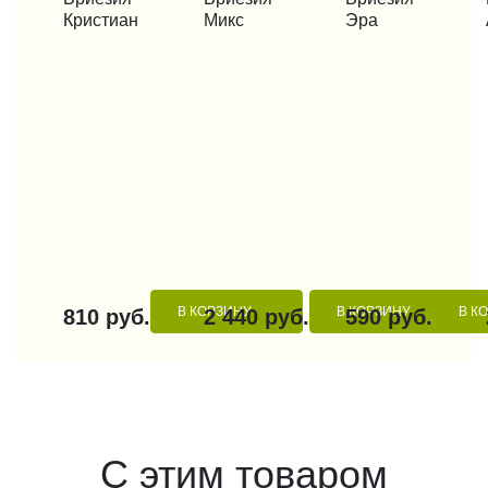
Кристиан
Микс
Эра
В КОРЗИНУ
В КОРЗИНУ
В К
810 руб.
2 440 руб.
590 руб.
С этим товаром