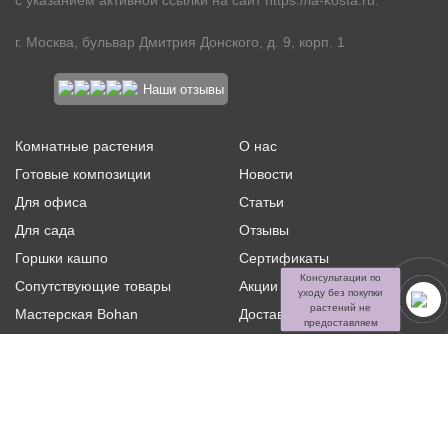
с указанием активной ссылки на сайт
https://la-kosta.ru
.
г. Москва, бульвар Дмитрия Донского, д. 9, корп. 1
Наши отзывы
Комнатные растения
О нас
Готовые композиции
Новости
Для офиса
Статьи
Для сада
Отзывы
Горшки кашпо
Сертификаты
Консультации по
Сопутствующие товары
Акции и скидки
уходу без покупки
растений не
Мастерская Bohan
Доставка и оплата
предоставляем
Ритуальная флористика
Услуги
Распродажа
Контакты
Политика конфиденциальности и оферта
Пользовательское
соглашение