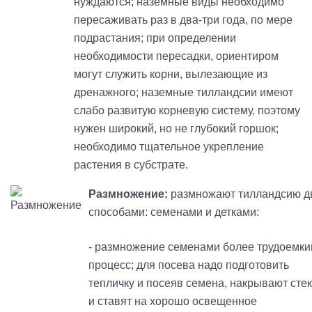
нуждаются; наземные виды необходимо
пересаживать раз в два-три года, по мере
подрастания; при определении
необходимости пересадки, ориентиром
могут служить корни, вылезающие из
дренажного; наземные
тилландсии
имеют
слабо развитую корневую систему, поэтому
нужен широкий, но не глубокий горшок;
необходимо тщательное укрепление
растения в субстрате.
Размножение:
размножают
тилландсию
д
способами: семенами и детками:
- размножение семенами более трудоемки
процесс; для посева надо подготовить
тепличку и посеяв семена, накрывают сте
и ставят на хорошо освещенное