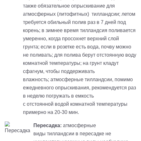
также обязательное опрыскивание для
атмосферных (
литофитных
)
тилландсии
; летом
требуется обильный полив раз в 7 дней под
корень; в зимнее время т
илландсия
поливается
умеренно, когда просохнет верхний слой
грунта; если в розетке есть вода, почву можно
не поливать; для полива берут отстоянную воду
комнатной температуры; на грунт кладут
сфагнум, чтобы поддерживать
влажность; атмосферные
тилландсии
, помимо
ежедневного опрыскивания, рекомендуется раз
в неделю погружать в емкость
с
отстоянной водой комнатной температуры
примерно на 20-30 мин
.
Пересадка:
атмосферные
виды
тилландсии
в пересадке не