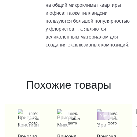
на общий микроклимат квартиры
и офиса;
также
тилландсии
пользуются большой популярностью
у флористов, т.к. являются
великолепным материалом для
создания эксклюзивных композиций.
Похожие товары
100%
100%
100%
Хит
уникальные
уникальные
уникальные
фото
фото
фото
КУПИТЬ В 1 КЛИК
Вриезия
КУПИТЬ В 1 КЛИК
Вриезия
КУПИТЬ В 1 КЛИК
Вриезия
КУП