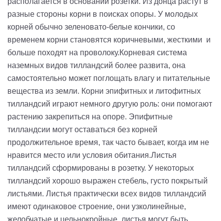
располагается в основании розетки. Из донца растут в
разные стороны корни в поисках опоры. У молодых
корней обычно зеленовато-белые кончики, со
временем корни становятся коричневыми, жесткими и
больше походят на проволоку.Корневая система
наземных видов тилландсий более развита, она
самостоятельно может поглощать влагу и питательные
вещества из земли. Корни эпифитных и литофитных
тилландсий играют немного другую роль: они помогают
растению закрепиться на опоре. Эпифитные
тилландсии могут оставаться без корней
продолжительное время, так часто бывает, когда им не
нравится место или условия обитания.Листья
тилландсий сформированы в розетку. У некоторых
тилландсий хорошо выражен стебель, густо покрытый
листьями. Листья практически всех видов тилландсий
имеют одинаковое строение, они узколинейные,
желобчатые и цельнокройные, листья могут быть