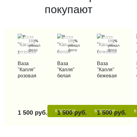
покупают
100%
100%
100%
уникальные
уникальные
уникальные
фото
фото
фото
КУПИТЬ В 1 КЛИК
Ваза
КУПИТЬ В 1 КЛИК
Ваза
КУПИТЬ В 1 КЛИК
Ваза
КУП
"Капля"
"Капля"
"Капля"
розовая
белая
бежевая
В КОРЗИНУ
В КОРЗИНУ
В
1 500 руб.
1 500 руб.
1 500 руб.