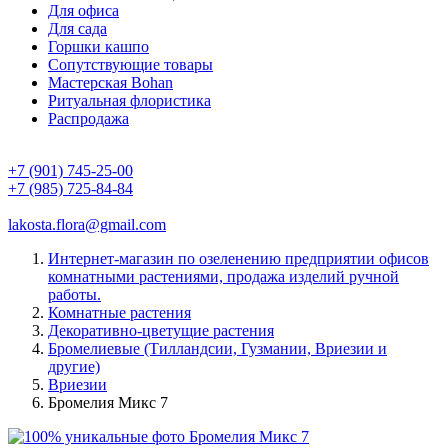
Для офиса
Для сада
Горшки кашпо
Сопутствующие товары
Мастерская Bohan
Ритуальная флористика
Распродажа
+7 (901) 745-25-00
+7 (985) 725-84-84
lakosta.flora@gmail.com
Интернет-магазин по озеленению предприятии офисов
комнатными растениями, продажа изделий ручной
работы.
Комнатные растения
Декоративно-цветущие растения
Бромелиевые (Тилландсии, Гузмании, Вриезии и
другие)
Вриезии
Бромелия Микс 7