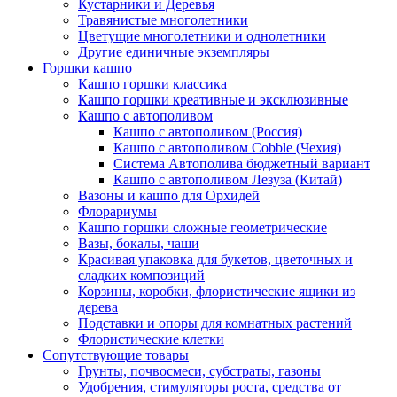
Кустарники и Деревья
Травянистые многолетники
Цветущие многолетники и однолетники
Другие единичные экземпляры
Горшки кашпо
Кашпо горшки классика
Кашпо горшки креативные и эксклюзивные
Кашпо с автополивом
Кашпо с автополивом (Россия)
Кашпо с автополивом Cobble (Чехия)
Система Автополива бюджетный вариант
Кашпо с автополивом Лезуза (Китай)
Вазоны и кашпо для Орхидей
Флорариумы
Кашпо горшки сложные геометрические
Вазы, бокалы, чаши
Красивая упаковка для букетов, цветочных и
сладких композиций
Корзины, коробки, флористические ящики из
дерева
Подставки и опоры для комнатных растений
Флористические клетки
Сопутствующие товары
Грунты, почвосмеси, субстраты, газоны
Удобрения, стимуляторы роста, средства от