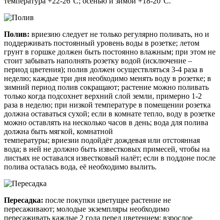
температура +22-26°С; осенью и зимой +18-20°С.
Полив:
вриезию
следует не только регулярно поливать, но и
поддерживать постоянный уровень воды в розетке; летом
грунт в горшке должен быть постоянно влажным; при этом не
стоит забывать наполнять розетку водой (исключение –
период цветения); полив должен осуществляться 3-4 раза в
неделю; каждые три дня необходимо менять воду в розетке; в
зимний период полив сокращают; растение можно поливать
только когда подсохнет верхний слой земли, примерно 1-2
раза в неделю; при низкой температуре в помещении розетка
должна оставаться сухой; если в комнате тепло, воду в розетке
можно оставлять на несколько часов в день; вода для полива
должна быть мягкой, комнатной
температуры;
вриезии
подойдёт дождевая или отстоянная
вода; в ней не должно быть известковых примесей, чтобы на
листьях не оставался известковый налёт; если в поддоне после
полива осталась вода, её необходимо вылить.
Пересадка:
после покупки цветущее растение не
пересаживают; молодые экземпляры необходимо
пересаживать каждые 2 года перед цветением; взрослое