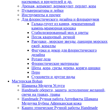
насекомых и вредителей и др.
Дренаж, керамзит, вермикулит, перлит, кора
Пульверизаторы и лейки
Инструменты и прочее
Для флористического дизайна и флорариумов
Галька,грунт из камня, декоративный
камень,мраморная крошка
Стабилизированный мох и цветы
Песок кварцевый, речной
Ракушки , морские звезды ,панцири морских
ежей, кораллы
Фигурки и декор для флористического
дизайна
Ротанг,лоза
Флористические материалы
Щепа ,кора, срезы дерева, коряги,шишки
Перо
Сухоцвети и другие виды
Мастерская Bohan
Шаманка Медиум Услуги
Handmade обереги, защита, исполнение желаний,
свечи на травах, травы
Handmade Ручная работа Артефакты Шамана
Медиума Бубны Африканская кожа
Кашпо этнические Ручной работы Handmade