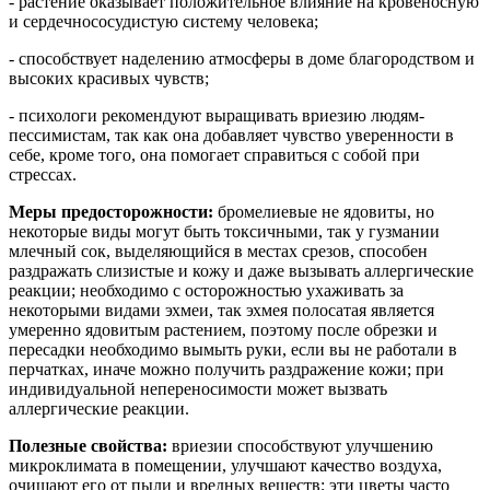
- растение оказывает положительное влияние на кровеносную
и сердечнососудистую систему человека;
- способствует наделению атмосферы в доме благородством и
высоких красивых чувств;
- психологи рекомендуют выращивать
вриезию
людям-
пессимистам, так как она добавляет чувство уверенности в
себе, кроме того, она помогает справиться с собой при
стрессах.
Меры предосторожности:
бромелиевые не ядовиты, но
некоторые виды могут быть токсичными, так у гузмании
млечный сок, выделяющийся в местах срезов, способен
раздражать слизистые и кожу и даже вызывать аллергические
реакции; необходимо с осторожностью ухаживать за
некоторыми видами эхмеи, так эхмея полосатая является
умеренно ядовитым растением, поэтому после обрезки и
пересадки необходимо вымыть руки, если вы не работали в
перчатках, иначе можно получить раздражение кожи; при
индивидуальной непереносимости может вызвать
аллергические реакции.
Полезные свойства:
вриезии
способствуют улучшению
микроклимата в помещении, улучшают качество воздуха,
очищают его от пыли и вредных веществ; эти цветы часто