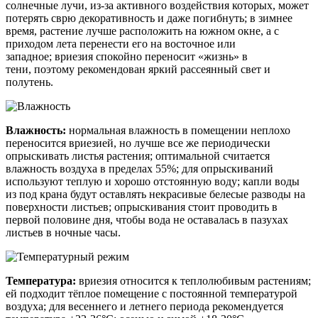
солнечные лучи, из-за активного воздействия которых, может
потерять
сврю
декоративность и даже погибнуть; в зимнее
время, растение лучше расположить на южном окне, а с
приходом лета перенести его на восточное или
западное;
вриезия
спокойно переносит «жизнь» в
тени, поэтому рекомендован яркий рассеянный свет и
полутень.
Влажность:
нормальная влажность в помещении неплохо
переносится
вриезией
, но лучше все же периодически
опрыскивать листья растения; оптимальной считается
влажность воздуха в пределах 55%; для опрыскиваний
используют теплую и хорошо отстоянную воду; капли воды
из под крана будут оставлять некрасивые белесые разводы на
поверхности листьев; опрыскивания стоит проводить в
первой половине дня, чтобы вода не оставалась в пазухах
листьев в ночные часы.
Температура:
вриезия
относится к теплолюбивым растениям;
ей подходит тёплое помещение с постоянной температурой
воздуха; для весеннего и летнего периода рекомендуется