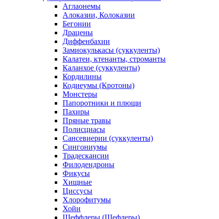
Аглаонемы
Алоказии, Колоказии
Бегонии
Драцены
Диффенбахии
Замиокулькасы (суккуленты)
Калатеи, ктенанты, строманты
Каланхое (суккуленты)
Кордилины
Кодиеумы (Кротоны)
Монстеры
Папоротники и плющи
Пахиры
Пряные травы
Полисциасы
Сансевиерии (суккуленты)
Сингониумы
Традескансии
Филодендроны
Фикусы
Хищные
Циссусы
Хлорофитумы
Хойи
Шеффлеры (Шефлеры)