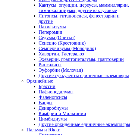
Кактусы, опунции, цереусы, маммиллярии,
гимнокалициумы, другие кактусовые
Литопсы, титанопсисы, фенестрарии и
другие
Пахифитумы
Пеперомии
Седумы (Очитки)
Сенецио (Крестовник)
Семпервивумы (Молодило)
Хавортии, Гастералоэ
Эхеверии, граптопеталумы, граптоверии
Рипсалисы
Эуфорбии (Молочаи)
Другие суккуленты единичные экземпляры
Орхидейные
Брассии
Пафиопедилумы
Фаленопсисы
Ванды
Дендробиумы
Камбрии и Мильтонии
Цимбидиумы
Другие орхидейные единичные экземпляры
Пальмы и Юкки