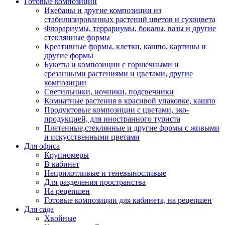
Готовые композиции
Икебаны и другие композиции из
стабилизированных растений цветов и сухоцвета
Флорариумы, террариумы, бокалы, вазы и другие
стеклянные формы
Креативные формы, клетки, кашпо, картины и
другие формы
Букеты и композиции с горшечными и
срезанными растениями и цветами, другие
композиции
Светильники, ночники, подсвечники
Комнатные растения в красивой упаковке, кашпо
Продуктовые композиции с цветами, эко-
продукцией, для иностранного туриста
Плетенные,стеклянные и другие формы с живыми
и искусственными цветами
Для офиса
Крупномеры
В кабинет
Неприхотливые и теневыносливые
Для разделения пространства
На рецепшен
Готовые композиции для кабинета, на рецепшен
Для сада
Хвойные