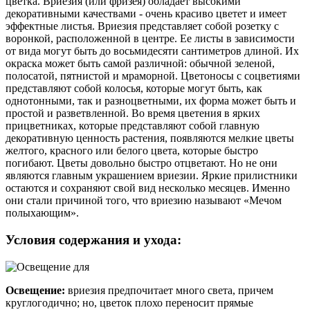
цветка.
Вриезия
(или
фризея
) обладает высокими
декоративными качествами - очень красиво цветет и имеет
эффектные листья.
Вриезия
представляет собой розетку с
воронкой, расположенной в центре. Ее листы в зависимости
от вида могут быть до восьмидесяти сантиметров длиной. Их
окраска может быть самой различной: обычной зеленой,
полосатой, пятнистой и мраморной. Цветоносы с соцветиями
представляют собой колосья, которые могут быть, как
однотонными, так и разноцветными, их форма может быть и
простой и разветвленной. Во время цветения в ярких
прицветниках, которые представляют собой главную
декоративную ценность растения, появляются мелкие цветы
желтого, красного или белого цвета, которые быстро
погибают.
Цветы довольно быстро отцветают. Но не они
являются главным украшением
вриезии
. Яркие прилистники
остаются и сохраняют свой вид несколько месяцев. Именно
они стали причиной того, что
вриезию
называют «Мечом
полыхающим».
Условия содержания и ухода:
Освещение:
вриезия
предпочитает много света, причем
круглогодично; но, цветок плохо переносит прямые