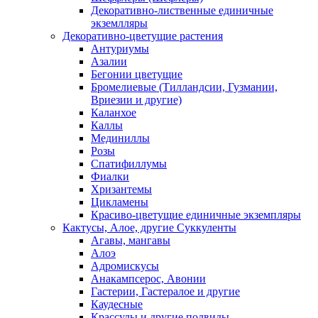
Декоративно-лиственные единичные
экземлляры
Декоративно-цветущие растения
Антуриумы
Азалии
Бегонии цветущие
Бромелиевые (Тилландсии, Гузмании,
Вриезии и другие)
Каланхое
Каллы
Мединиллы
Розы
Спатифиллумы
Фиалки
Хризантемы
Цикламены
Красиво-цветущие единичные экземпляры
Кактусы, Алое, другие Суккуленты
Агавы, мангавы
Алоэ
Адромискусы
Анакампсерос, Авонии
Гастерии, Гастералое и другие
Каудесные
Крассулы и другие подвиды