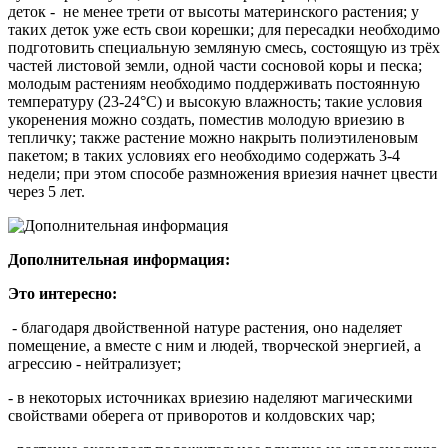
деток - не менее трети от высоты материнского растения; у
таких деток уже есть свои корешки; для пересадки необходимо
подготовить специальную земляную смесь, состоящую из трёх
частей листовой земли, одной части сосновой коры и песка;
молодым растениям необходимо поддерживать постоянную
температуру (23-24°С) и высокую влажность; такие условия
укоренения можно создать, поместив молодую
вриезию
в
тепличку; также растение можно накрыть полиэтиленовым
пакетом; в таких условиях его необходимо содержать 3-4
недели; при этом способе размножения
вриезия
начнет цвести
через 5 лет.
Дополнительная информация:
Это интересно:
- благодаря двойственной натуре растения, оно наделяет
помещение, а вместе с ним и людей, творческой энергией, а
агрессию
-
нейтрализует;
- в некоторых источниках
вриезию
наделяют магическими
свойствами оберега от приворотов и колдовских чар;