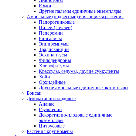
Ливистоны
Юкки
Другие пальмы единичные экземпляры
Ампельные (подвесные) и вьющиеся растения
Папоротниковые
Пилеи (Пеллеи)
Пеперомии
Рипсалисы
Эпипремнумы
Традисканции
Эсхинантусы
Филодендроны
Хлорофитумы
Крассулы, седумы, другие суккуленты
Хойи
Орхидейные
Другие ампельные единичные экземпляры
Бонсаи
Декоративно-плодовые
Ананас
Гаультерии
Декоративно-плодовые единичные
экземпляры
Цитрусовые
Растения крупномеры