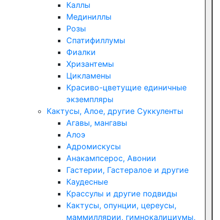
Каллы
Мединиллы
Розы
Спатифиллумы
Фиалки
Хризантемы
Цикламены
Красиво-цветущие единичные
экземпляры
Кактусы, Алое, другие Суккуленты
Агавы, мангавы
Алоэ
Адромискусы
Анакампсерос, Авонии
Гастерии, Гастералое и другие
Каудесные
Крассулы и другие подвиды
Кактусы, опунции, цереусы,
маммиллярии, гимнокалициумы,