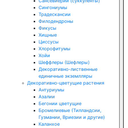
Сансевиерии (суккуленты)
Сингониумы
Традескансии
Филодендроны
Фикусы
Хищные
Циссусы
Хлорофитумы
Хойи
Шеффлеры (Шефлеры)
Декоративно-лиственные
единичные экземлляры
Декоративно-цветущие растения
Антуриумы
Азалии
Бегонии цветущие
Бромелиевые (Тилландсии,
Гузмании, Вриезии и другие)
Каланхое