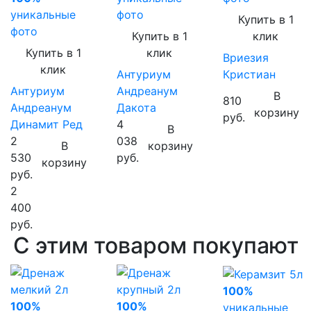
уникальные
фото
Купить в 1
фото
Купить в 1
клик
Купить в 1
клик
Вриезия
клик
Антуриум
Кристиан
Антуриум
Андреанум
В
810
Андреанум
Дакота
корзину
руб.
Динамит Ред
4
В
2
038
В
корзину
530
руб.
корзину
руб.
2
400
руб.
С этим товаром покупают
100%
100%
100%
уникальные