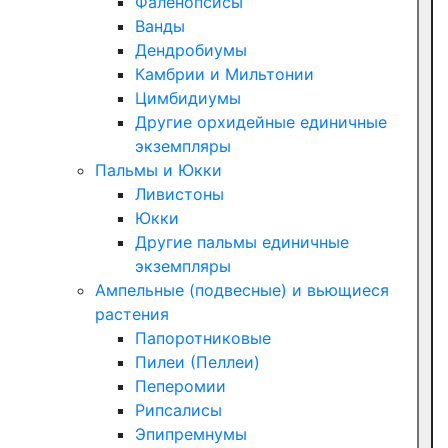
Фаленопсисы
Ванды
Дендробиумы
Камбрии и Мильтонии
Цимбидиумы
Другие орхидейные единичные
экземпляры
Пальмы и Юкки
Ливистоны
Юкки
Другие пальмы единичные
экземпляры
Ампельные (подвесные) и вьющиеся
растения
Папоротниковые
Пилеи (Пеллеи)
Пеперомии
Рипсалисы
Эпипремнумы