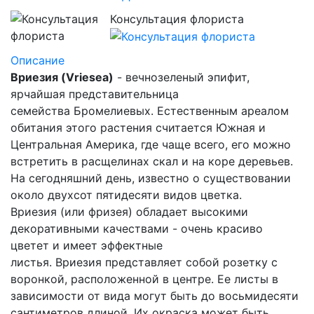
Консультация флориста
Описание
Вриезия
(Vriesea)
- вечнозеленый эпифит,
ярчайшая представительница
семейства
Бромелиевых
. Естественным ареалом
обитания этого растения считается Южная и
Центральная Америка, где чаще всего, его можно
встретить в расщелинах скал и на коре деревьев.
На сегодняшний день, известно о существовании
около двухсот пятидесяти видов цветка.
Вриезия
(или
фризея
) обладает высокими
декоративными качествами - очень красиво
цветет и имеет эффектные
листья.
Вриезия
представляет собой розетку с
воронкой, расположенной в центре. Ее листы в
зависимости от вида могут быть до восьмидесяти
сантиметров длиной. Их окраска может быть