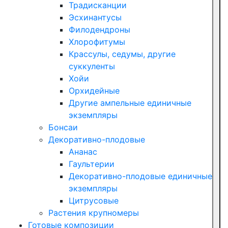
Традисканции
Эсхинантусы
Филодендроны
Хлорофитумы
Крассулы, седумы, другие
суккуленты
Хойи
Орхидейные
Другие ампельные единичные
экземпляры
Бонсаи
Декоративно-плодовые
Ананас
Гаультерии
Декоративно-плодовые единичные
экземпляры
Цитрусовые
Растения крупномеры
Готовые композиции