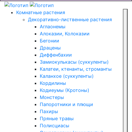
Комнатные растения
Декоративно-лиственные растения
Аглаонемы
Алоказии, Колоказии
Бегонии
Драцены
Диффенбахии
Замиокулькасы (суккуленты)
Калатеи, ктенанты, строманты
Каланхое (суккуленты)
Кордилины
Кодиеумы (Кротоны)
Монстеры
Папоротники и плющи
Пахиры
Пряные травы
Полисциасы