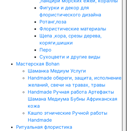
,панцири морских ежей, кораллы
Фигурки и декор для
флористического дизайна
Ротанг,лоза
Флористические материалы
Щепа ,кора, срезы дерева,
коряги,шишки
Перо
Сухоцвети и другие виды
Мастерская Bohan
Шаманка Медиум Услуги
Handmade обереги, защита, исполнение
желаний, свечи на травах, травы
Handmade Ручная работа Артефакты
Шамана Медиума Бубны Африканская
кожа
Кашпо этнические Ручной работы
Handmade
Ритуальная флористика