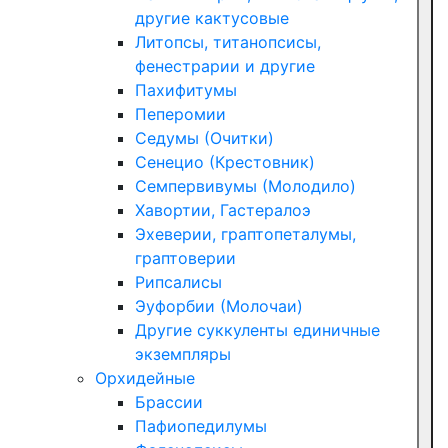
другие кактусовые
Литопсы, титанопсисы,
фенестрарии и другие
Пахифитумы
Пеперомии
Седумы (Очитки)
Сенецио (Крестовник)
Семпервивумы (Молодило)
Хавортии, Гастералоэ
Эхеверии, граптопеталумы,
граптоверии
Рипсалисы
Эуфорбии (Молочаи)
Другие суккуленты единичные
экземпляры
Орхидейные
Брассии
Пафиопедилумы