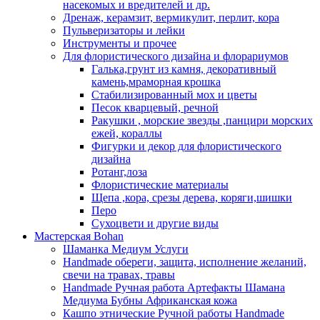
насекомых и вредителей и др.
Дренаж, керамзит, вермикулит, перлит, кора
Пульверизаторы и лейки
Инструменты и прочее
Для флористического дизайна и флорариумов
Галька,грунт из камня, декоративный
камень,мраморная крошка
Стабилизированный мох и цветы
Песок кварцевый, речной
Ракушки , морские звезды ,панцири морских
ежей, кораллы
Фигурки и декор для флористического
дизайна
Ротанг,лоза
Флористические материалы
Щепа ,кора, срезы дерева, коряги,шишки
Перо
Сухоцвети и другие виды
Мастерская Bohan
Шаманка Медиум Услуги
Handmade обереги, защита, исполнение желаний,
свечи на травах, травы
Handmade Ручная работа Артефакты Шамана
Медиума Бубны Африканская кожа
Кашпо этнические Ручной работы Handmade