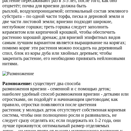
растение пересаживают раз в 3-5 лет, после того, как оно
отцветёт; почва для
вриезии
должна быть
рыхлой, воздухопроницаемой; оптимальный состав земляного
субстрата – по одной части торфа, песка и дерновой земли и
две части листовой земли;
вриезии
подходят широкие,
неглубокие горшки; треть горшка следует заполнить
керамзитом или кирпичной крошкой, чтобы обеспечить
растению хороший дренаж; для
вриезий
эпифитных видов
самым лучшим вариантом является выращивание на корягах;
помимо коряг эти растения можно посадить на деревянный
спил, блок из коры дуба или хвойных деревьев; чтобы
закрепить растение, его необходимо привязать нейлоновыми
нитями.
Размножение:
существует два способа
размножения
вриезии
- семенной и с помощью деток;
наиболее удобный способ размножения
вриезии
- детками или
отростками, он подойдёт и начинающим цветоводам; как
правило, отростки появляются после цветения
растения; у молодых деток отсутствует собственная корневая
система, чтобы они полноценно росли и развивались, не
следует сразу отделять их; если подержать их 1-2 года, они
лучше приживутся; оптимальный размер отделяемых
деток - не менее трети от высоты материнского растения; у