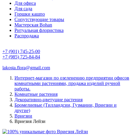
Для офиса
Для сада
Горшки кашпо
Сопутствующие товары
Мастерская Bohan
Ритуальная флористика
Распродажа
+7 (901) 745-25-00
+7 (985) 725-84-84
lakosta.flora@gmail.com
Интернет-магазин по озеленению предприятии офисов
комнатными растениями, продажа изделий ручной
работы.
Комнатные растения
Декоративно-цветущие растения
Бромелиевые (Тилландсии, Гузмании, Вриезии и
другие)
Вриезии
Вриезия Лейзи