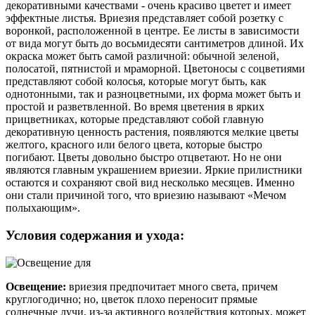
декоративными качествами - очень красиво цветет и имеет
эффектные листья.
Вриезия
представляет собой розетку с
воронкой, расположенной в центре. Ее листы в зависимости
от вида могут быть до восьмидесяти сантиметров длиной. Их
окраска может быть самой различной: обычной зеленой,
полосатой, пятнистой и мраморной. Цветоносы с соцветиями
представляют собой колосья, которые могут быть, как
однотонными, так и разноцветными, их форма может быть и
простой и разветвленной. Во время цветения в ярких
прицветниках, которые представляют собой главную
декоративную ценность растения, появляются мелкие цветы
желтого, красного или белого цвета, которые быстро
погибают.
Цветы довольно быстро отцветают. Но не они
являются главным украшением
вриезии
. Яркие прилистники
остаются и сохраняют свой вид несколько месяцев. Именно
они стали причиной того, что
вриезию
называют «Мечом
полыхающим».
Условия содержания и ухода:
Освещение:
вриезия
предпочитает много света, причем
круглогодично; но, цветок плохо переносит прямые
солнечные лучи, из-за активного воздействия которых, может