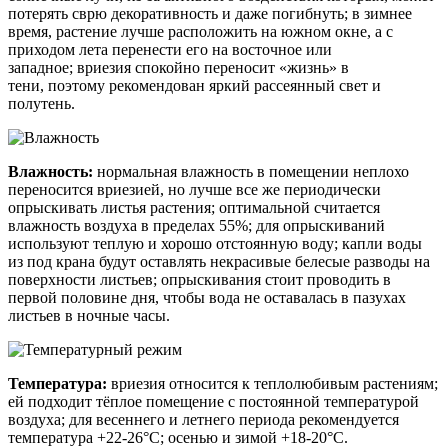
потерять
сврю
декоративность и даже погибнуть; в зимнее
время, растение лучше расположить на южном окне, а с
приходом лета перенести его на восточное или
западное;
вриезия
спокойно переносит «жизнь» в
тени, поэтому рекомендован яркий рассеянный свет и
полутень.
Влажность:
нормальная влажность в помещении неплохо
переносится
вриезией
, но лучше все же периодически
опрыскивать листья растения; оптимальной считается
влажность воздуха в пределах 55%; для опрыскиваний
используют теплую и хорошо отстоянную воду; капли воды
из под крана будут оставлять некрасивые белесые разводы на
поверхности листьев; опрыскивания стоит проводить в
первой половине дня, чтобы вода не оставалась в пазухах
листьев в ночные часы.
Температура:
вриезия
относится к теплолюбивым растениям;
ей подходит тёплое помещение с постоянной температурой
воздуха; для весеннего и летнего периода рекомендуется
температура +22-26°С; осенью и зимой +18-20°С.