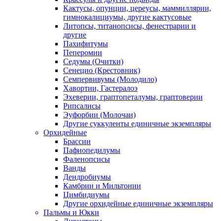
Кактусы, опунции, цереусы, маммиллярии,
гимнокалициумы, другие кактусовые
Литопсы, титанопсисы, фенестрарии и
другие
Пахифитумы
Пеперомии
Седумы (Очитки)
Сенецио (Крестовник)
Семпервивумы (Молодило)
Хавортии, Гастералоэ
Эхеверии, граптопеталумы, граптоверии
Рипсалисы
Эуфорбии (Молочаи)
Другие суккуленты единичные экземпляры
Орхидейные
Брассии
Пафиопедилумы
Фаленопсисы
Ванды
Дендробиумы
Камбрии и Мильтонии
Цимбидиумы
Другие орхидейные единичные экземпляры
Пальмы и Юкки