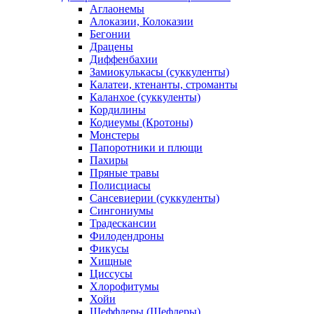
Аглаонемы
Алоказии, Колоказии
Бегонии
Драцены
Диффенбахии
Замиокулькасы (суккуленты)
Калатеи, ктенанты, строманты
Каланхое (суккуленты)
Кордилины
Кодиеумы (Кротоны)
Монстеры
Папоротники и плющи
Пахиры
Пряные травы
Полисциасы
Сансевиерии (суккуленты)
Сингониумы
Традескансии
Филодендроны
Фикусы
Хищные
Циссусы
Хлорофитумы
Хойи
Шеффлеры (Шефлеры)