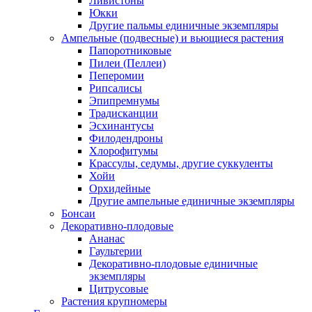
Ливистоны
Юкки
Другие пальмы единичные экземпляры
Ампельные (подвесные) и вьющиеся растения
Папоротниковые
Пилеи (Пеллеи)
Пеперомии
Рипсалисы
Эпипремнумы
Традисканции
Эсхинантусы
Филодендроны
Хлорофитумы
Крассулы, седумы, другие суккуленты
Хойи
Орхидейные
Другие ампельные единичные экземпляры
Бонсаи
Декоративно-плодовые
Ананас
Гаультерии
Декоративно-плодовые единичные
экземпляры
Цитрусовые
Растения крупномеры