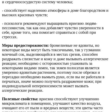
и сердечнососудистую систему человека;
- способствует наделению атмосферы в доме благородством и
высоких красивых чувств;
- психологи рекомендуют выращивать
вриезию
людям-
пессимистам, так как она добавляет чувство уверенности в
себе, кроме того, она помогает справиться с собой при
стрессах.
Меры предосторожности:
бромелиевые не ядовиты, но
некоторые виды могут быть токсичными, так у гузмании
млечный сок, выделяющийся в местах срезов, способен
раздражать слизистые и кожу и даже вызывать аллергические
реакции; необходимо с осторожностью ухаживать за
некоторыми видами эхмеи, так эхмея полосатая является
умеренно ядовитым растением, поэтому после обрезки и
пересадки необходимо вымыть руки, если вы не работали в
перчатках, иначе можно получить раздражение кожи; при
индивидуальной непереносимости может вызвать
аллергические реакции.
Полезные свойства:
вриезии
способствуют улучшению
микроклимата в помещении, улучшают качество воздуха,
очищают его от пыли и вредных веществ; эти цветы часто