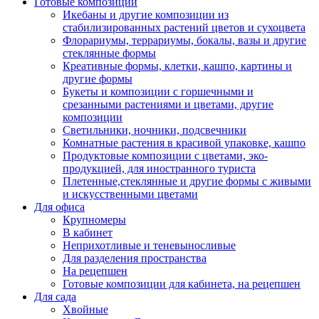
Готовые композиции
Икебаны и другие композиции из
стабилизированных растений цветов и сухоцвета
Флорариумы, террариумы, бокалы, вазы и другие
стеклянные формы
Креативные формы, клетки, кашпо, картины и
другие формы
Букеты и композиции с горшечными и
срезанными растениями и цветами, другие
композиции
Светильники, ночники, подсвечники
Комнатные растения в красивой упаковке, кашпо
Продуктовые композиции с цветами, эко-
продукцией, для иностранного туриста
Плетенные,стеклянные и другие формы с живыми
и искусственными цветами
Для офиса
Крупномеры
В кабинет
Неприхотливые и теневыносливые
Для разделения пространства
На рецепшен
Готовые композиции для кабинета, на рецепшен
Для сада
Хвойные