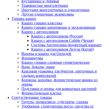
Кустарники и Деревья
Травянистые многолетники
Цветущие многолетники и однолетники
Другие единичные экземпляры
Горшки кашпо
Кашпо горшки классика
Кашпо горшки креативные и эксклюзивные
Кашпо с автополивом
Кашпо с автополивом (Россия)
Кашпо с автополивом Cobble (Чехия)
Система Автополива бюджетный вариант
Кашпо с автополивом Лезуза (Китай)
Вазоны и кашпо для Орхидей
Флорариумы
Кашпо горшки сложные геометрические
Вазы, бокалы, чаши
Красивая упаковка для букетов, цветочных и
сладких композиций
Корзины, коробки, флористические ящики из
дерева
Подставки и опоры для комнатных растений
Флористические клетки
Сопутствующие товары
Грунты, почвосмеси, субстраты, газоны
Удобрения, стимуляторы роста, средства от