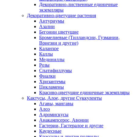
Декоративно-лиственные единичные
экземлляры
Декоративно-цветущие растения
Антуриумы
Азалии
Бегонии цветущие
Бромелиевые (Тилландсии, Гузмании,
Вриезии и другие)
Каланхое
Каллы
Мединиллы
Розы
Спатифиллумы
Фиалки
Хризантемы
Цикламены
Красиво-цветущие единичные экземпляры
Кактусы, Алое, другие Суккуленты
Агавы, мангавы
Алоэ
Адромискусы
Анакампсерос, Авонии
Гастерии, Гастералое и другие
Каудесные
Крассулы и другие подвиды