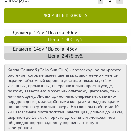
1 900
руб.
-
+
ДОБАВИТЬ В КОРЗИНУ
Диаметр: 12см / Высота: 40см
Цена: 1 900 руб.
Диаметр: 14см / Высота: 45см
Цена: 2 478 руб.
Калла Санклаб (Calla Sun Club) - превосходное по красоте
растение, которые имеет цветы красивой нежно - желтой
окраски, объемный корень и достигает высоты до 1 м.
Изящный, ароматный, он сравнительно прост в уходе,
поэтому завести его можно как опытному цветоводу, так и
начинающему. Листья одиночные, очерёдные, овально-
сердцевидные, с заострёнными концами и гладким краем,
направлены вертикально вверх. На главном побеге их 10
-20. Пластинка листа толстая, блестящая, длиной до 20 см,
шириной до 15 см, с перисто-дуговидным жилкованием,
яйцевидно-сердцевидная, у вершины оттянуто-
заострённая.