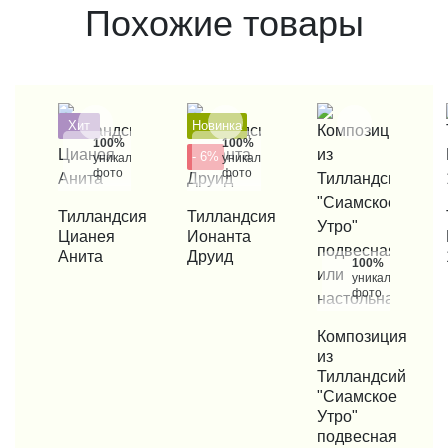
Похожие товары
Хит
Новинка
100%
100%
- 6%
уникальные
уникальные
фото
фото
КУПИТЬ В 1 КЛИК
Тилландсия
КУПИТЬ В 1 КЛИК
Тилландсия
КУП
Цианея
Ионанта
Анита
Друид
100%
уникальные
фото
КУПИТЬ В 1 КЛИК
Композиция
из
Тилландсий
"Сиамское
Утро"
подвесная