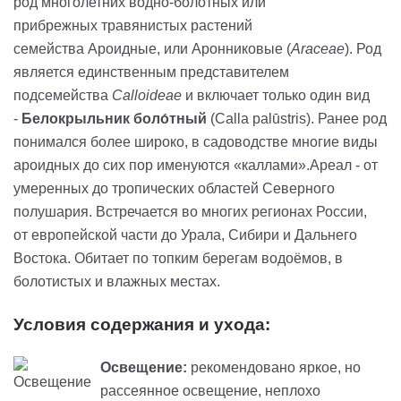
род
многолетних
водно-болотных или
прибрежных
травянистых
растений
семейства
Ароидные, или Аронниковые
(
Araceae
). Род
является единственным представителем
подсемейства
Calloideae
и включает только один
вид
-
Белокрыльник боло́тный
(
Calla palūstris).
Ранее род
понимался более широко, в садоводстве многие виды
ароидных до сих пор именуются «каллами».
Ареал
- от
умеренных до
тропических
областей
Северного
полушария
. Встречается во многих регионах
России
,
от
европейской части
до
Урала
,
Сибири
и
Дальнего
Востока
. Обитает по топким берегам водоёмов, в
болотистых и влажных местах.
Условия содержания и ухода:
Освещение:
рекомендовано яркое, но
рассеянное освещение, неплохо