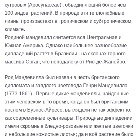
кутровых (Apocynaceae) , объединяющий более чем
100 видов растений. В природе эти теплолюбивые
лианы произрастают в тропическом и субтропическом
климате.
Родиной мандевилл считается вся Центральная и
Южная Америка. Однако наибольшее разнообразие
дипладений растёт в Бразилии - на склонах горного
массива Орган, что неподалеку от Рио-де-Жанейро.
Род Мандевилла был назван в честь британского
дипломата и заядлого цветовода Генри Мандевилла
(1773-1861) . Первые дикие мандевиллы, найденные
этим человеком в то время, когда он был британским
послом в Буэнос-Айресе, выглядели не так эффектно,
как современные культивары. Природные дипладении
имели скромные бледно-розовые или желтые цветочки
и небольшие кожистые листья; да и всё растение было