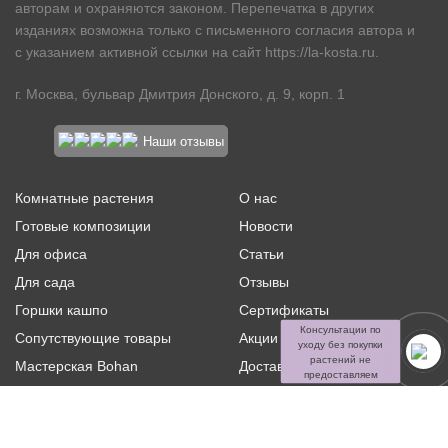
авторам и охраняются законом. Перепечатка в других
изданиях возможна только с письменного согласия автора и
с указанием активной ссылки на сайт
https://la-kosta.ru
.
г. Москва, бульвар Дмитрия Донского, д. 9, корп. 1
Наши отзывы
Комнатные растения
О нас
Готовые композиции
Новости
Для офиса
Статьи
Для сада
Отзывы
Горшки кашпо
Сертификаты
Консультации по
Сопутствующие товары
Акции и скидки
уходу без покупки
растений не
Мастерская Bohan
Доставка и оплата
предоставляем
Ритуальная флористика
Услуги
Распродажа
Контакты