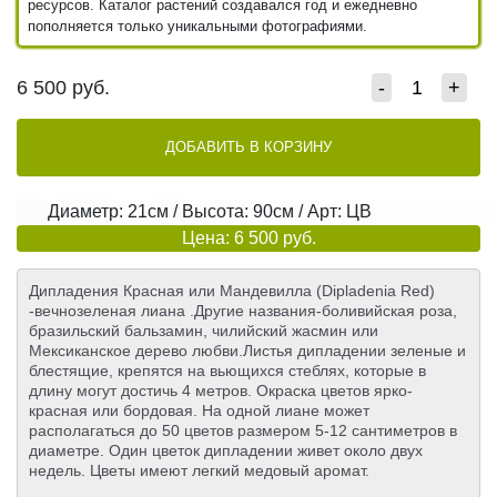
ресурсов. Каталог растений создавался год и ежедневно
пополняется только уникальными фотографиями.
6 500
руб.
-
+
ДОБАВИТЬ В КОРЗИНУ
Диаметр: 21см / Высота: 90см / Арт: ЦВ
Цена: 6 500 руб.
Дипладения Красная или Мандевилла (Dipladenia Red)
-вечнозеленая лиана .Другие названия-боливийская роза,
бразильский бальзамин, чилийский жасмин или
Мексиканское дерево любви.Листья дипладении зеленые и
блестящие, крепятся на вьющихся стеблях, которые в
длину могут достичь 4 метров. Окраска цветов ярко-
красная или бордовая. На одной лиане может
располагаться до 50 цветов размером 5-12 сантиметров в
диаметре. Один цветок дипладении живет около двух
недель. Цветы имеют легкий медовый аромат.