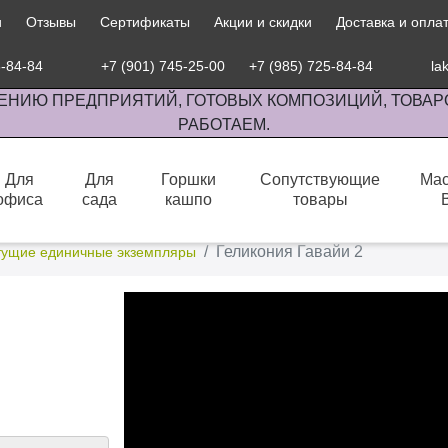
и
Отзывы
Сертификаты
Акции и скидки
Доставка и опла
5-84-84
+7 (901) 745-25-00
+7 (985) 725-84-84
la
ЕНИЮ ПРЕДПРИЯТИЙ, ГОТОВЫХ КОМПОЗИЦИЙ, ТОВАР
РАБОТАЕМ.
Для
Для
Горшки
Сопутствующие
Мас
офиса
сада
кашпо
товары
сов комнатными растениями, продажа изделий ручной работы.
Геликония Гавайи 2
тущие единичные экземпляры
Геликония Гавайи 2
Страна производитель: Нидерланджы
100% уникальные фото
правообладателем данного сайта. Фотографии не
Каталог растений создавался год и ежедневно 