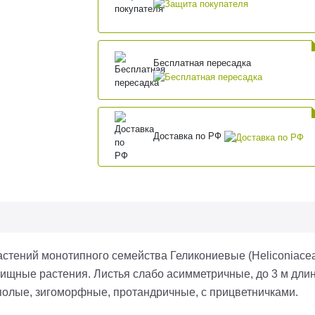
Бесплатная пересадка
Доставка по РФ
растений монотипного семейства Геликониевые (Heliconiac
евищные растения. Листья слабо асимметричные, до 3 м дл
еполые, зигоморфные, протандричные, с прицветничками.