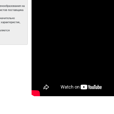
1 900
руб.
ценообразования на
листов поставщика
значительно
Диаметр: 12см / Высота: 50см
 характеристик,
Диаметр: 17см / Высота: 60см
вляется
Геликония Гавайи (Heliconia Hawaii) или Дик
яркую окраску геликонию называют Попугай
вид, у которого листовые пластины ланцет
до 55 см в длину и до 20 см в ширину. Внут
состоящие из множества мелких цветов. Кро
розового цвета с салатово -желтым оттенком 
черными кончиками лепестков. Длина соцвет
придадут изысканность любому, даже самом