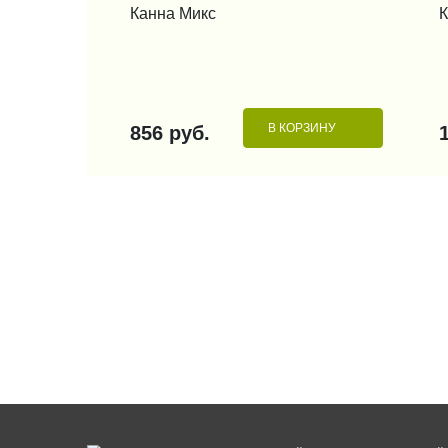
Канна Микс
К
В КОРЗИНУ
856 руб.