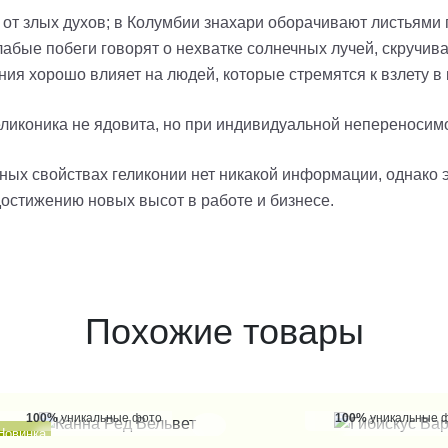
 от злых духов; в Колумбии знахари оборачивают листьями
е побеги говорят о нехватке солнечных лучей, скручи
яет на людей, которые стремятся к взлету в к
еликоника не ядовита, но при индивидуальной непереносим
ных свойствах геликонии нет никакой информации, однако 
остижению новых высот в работе и бизнесе.
Похожие товары
100%
уникальные фото
100%
уникальные 
Новинка
КУПИТЬ В 1 КЛИК
КУПИТЬ В 1