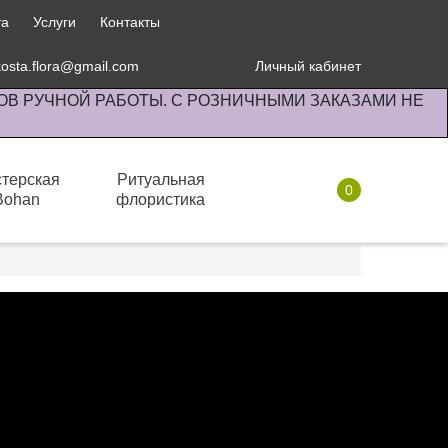
та
Услуги
Контакты
kosta.flora@gmail.com
Личный кабинет
ОВ РУЧНОЙ РАБОТЫ. С РОЗНИЧНЫМИ ЗАКАЗАМИ НЕ
терская
Ритуальная
0
Bohan
флористика
Комнатные растения
 - это означет, что все фотографии сделаны лично
 стоковые и не взяты из других интернет ресурсов.
пополняется только уникальными фотографиями.