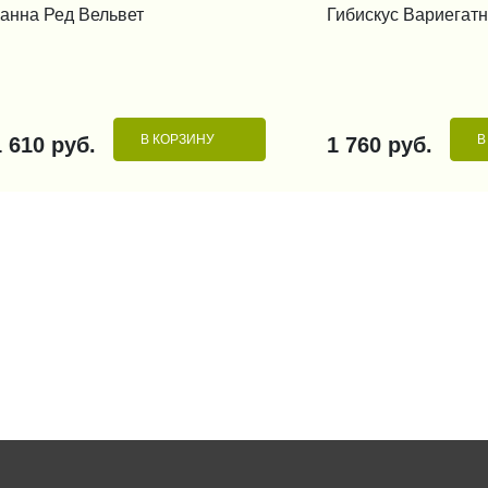
анна Ред Вельвет
Гибискус Вариегат
Хит
В КОРЗИНУ
В
1 610 руб.
1 760 руб.