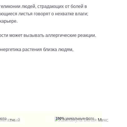
 геликонии людей, страдающих от болей в
вающиеся листья говорят о нехватке влаги;
арьере.
ости может вызывать аллергические реакции.
энергетика растения близка людям,
фото
100%
уникальные фото
 КЛИК
КУПИТЬ В 1 КЛИК