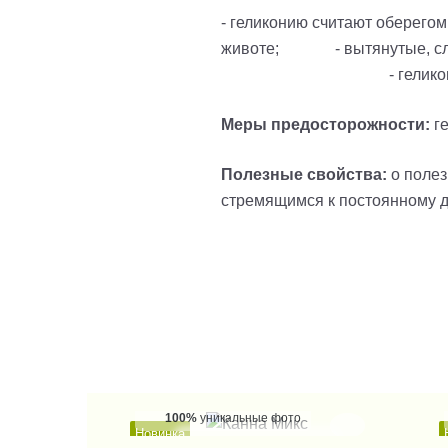
- геликонию считают оберегом
животе; - вытянутые, слабы
- геликония хорошо вли
Меры предосторожности:
г
Полезные свойства:
о полез
стремящимся к постоянному д
100%
уникальные фото
Новинка
КУПИТЬ В 1 КЛИК