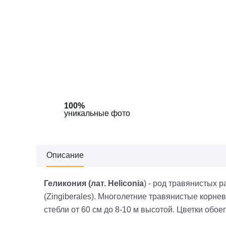
100%
100%
уникальные фото
уникальные фото
Описание
Геликония (лат.
Heliconia
) - род травянистых 
(Zingiberales). Многолетние травянистые корн
стебли от 60 см до 8-10 м высотой. Цветки обо