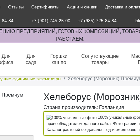
и
Отзывы
Сертификаты
Акции и скидки
Доставка и опла
5-84-84
+7 (901) 745-25-00
+7 (985) 725-84-84
la
ЕНИЮ ПРЕДПРИЯТИЙ, ГОТОВЫХ КОМПОЗИЦИЙ, ТОВАР
РАБОТАЕМ.
Для
Для
Горшки
Сопутствующие
Мас
офиса
сада
кашпо
товары
сов комнатными растениями, продажа изделий ручной работы.
Хелеборус (Морозник) Премиу
тущие единичные экземпляры
Хелеборус (Морозник
Страна производитель: Голландия
100% уникальные фото
правообладателем данного сайта. Фотографии не
Каталог растений создавался год и ежедневно 