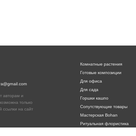
Комнатные растения
Готовые композиции
Для офиса
lora@gmail.com
Для сада
т авторам и
Горшки кашпо
возможна только
Сопутствующие товары
й ссылки на сайт
Мастерская Bohan
Ритуальная флористика
Распродажа