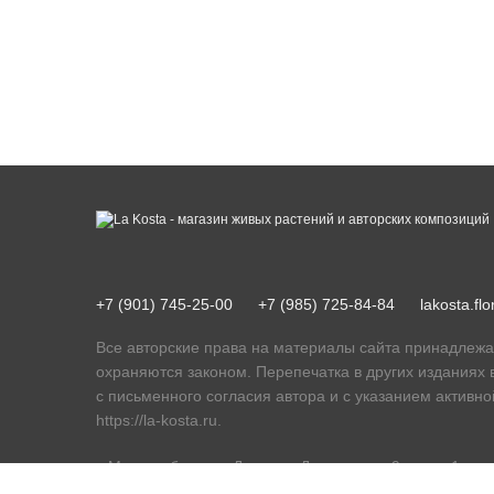
+7 (901) 745-25-00
+7 (985) 725-84-84
lakosta.f
Все авторские права на материалы сайта принадлежа
охраняются законом. Перепечатка в других изданиях 
с письменного согласия автора и с указанием активно
https://la-kosta.ru
.
г. Москва, бульвар Дмитрия Донского, д. 9, корп. 1