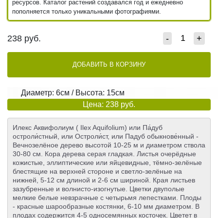
ресурсов. Каталог растений создавался год и ежедневно
пополняется только уникальными фотографиями.
238
руб.
-
+
ДОБАВИТЬ В КОРЗИНУ
Диаметр: 6см / Высота: 15см
Цена: 238 руб.
Илекс Аквифолиум ( Ilex Aquifolium) или Па́дуб
остроли́стный, или Остроли́ст, или Падуб обыкнове́нный -
Вечнозелёное дерево высотой 10-25 м и диаметром ствола
30-80 см. Кора дерева серая гладкая. Листья очерёдные
кожистые, эллиптические или яйцевидные, тёмно-зелёные
блестящие на верхней стороне и светло-зелёные на
нижней, 5-12 см длиной и 2-6 см шириной. Края листьев
зазубренные и волнисто-изогнутые. Цветки двуполые
мелкие белые невзрачные с четырьмя лепестками. Плоды
- красные шарообразные костянки, 6-10 мм диаметром. В
плодах содержится 4-5 односемянных косточек. Цветет в