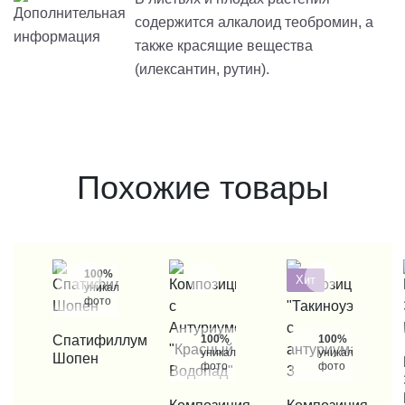
содержится
алкалоид
теобромин
, а
также красящие вещества
(
илексантин
,
рутин
).
Похожие товары
100%
Хит
уникальные
фото
КУПИТЬ В 1 КЛИК
Спатифиллум
100%
100%
уникальные
уникальные
Шопен
КУП
фото
фото
КУПИТЬ В 1 КЛИК
КУПИТЬ В 1 КЛИК