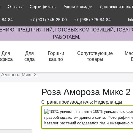
и
Отзывы
Сертификаты
Акции и скидки
Доставка и опла
5-84-84
+7 (901) 745-25-00
+7 (985) 725-84-84
la
ЕНИЮ ПРЕДПРИЯТИЙ, ГОТОВЫХ КОМПОЗИЦИЙ, ТОВАР
РАБОТАЕМ.
Для
Для
Горшки
Сопутствующие
Мас
офиса
сада
кашпо
товары
сов комнатными растениями, продажа изделий ручной работы.
 Амороза Микс 2
Роза Амороза Микс 2
Страна производитель: Нидерланды
100% уникальные фото
правообладателем данного сайта. Фотографии не
Каталог растений создавался год и ежедневно 