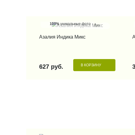
100%
уникальные фото
КУПИТЬ В 1 КЛИК
Азалия Индика Микс
А
В КОРЗИНУ
627 руб.