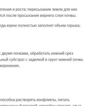
тения и роста; пересыхание земли для них
ится после просыхания вернего слоя почвы.
гда корни полностью заполнят объем горшка;
 двумя почками, обработать нижний срез
ный субстрат с заделкой в грунт нижней почки,
укоренения.
способна растворять конфликты, питать
размещенный розарий, способен отгонять злые