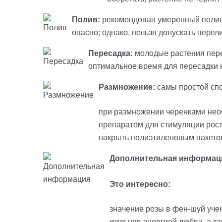
Полив:
рекомендован умеренный полив;
опасно; однако, нельзя допускать пере
Пересадка:
молодые растения пере
оптимальное время для пересадки к
Размножение:
самы простой спо
при размножении черенками необ
препаратом для стимуляции роста
накрыть полиэтиленовым пакетом
Дополнительная информац
Это интересно:
значение розы в фен-шуй учен
жильцов энергией любви, а т