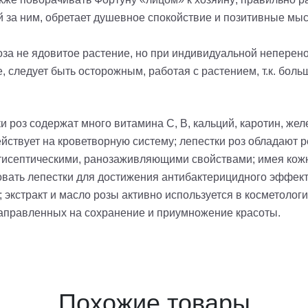
й за ним, обретает душевное спокойствие и позитивные мы
за не ядовитое растение, но при индивидуальной неперен
, следует быть осторожным, работая с растением, т.к. бол
и роз содержат много витамина С, В, кальций, каротин, же
действует на кроветворную систему; лепестки роз обладаю
исептическими, ранозаживляющими свойствами; имея кожн
вать лепестки для достижения антибактерицидного эффекта
 экстракт и масло розы активно используется в косметологи
направленных на сохранение и приумножение красоты.
Похожие товары