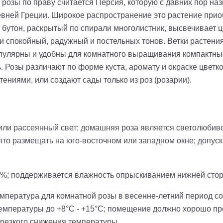
розы по праву считается Персия, которую с давних пор н
вней Греции. Широкое распространение это растение прио
 бутон, раскрытый по спирали
многолистник
, высвечивает 
 и спокойный, радужный и постельных тонов.
Ветки растени
пулярны и удобны для комнатного выращивания компактные к
.
Розы различают по форме куста, аромату и окраске цветк
тениями, или создают сады только из роз (розарии).
ли рассеянный свет; домашняя роза является светолюбивой
ято размещать на юго-восточном или западном окне; допуск
 %; поддерживается влажность опрыскиванием нижней стор
пература для комнатной розы в весенне-летний период сос
мпературы до +8°C - +15°C; помещение должно хорошо пров
 резкого снижения температуры.