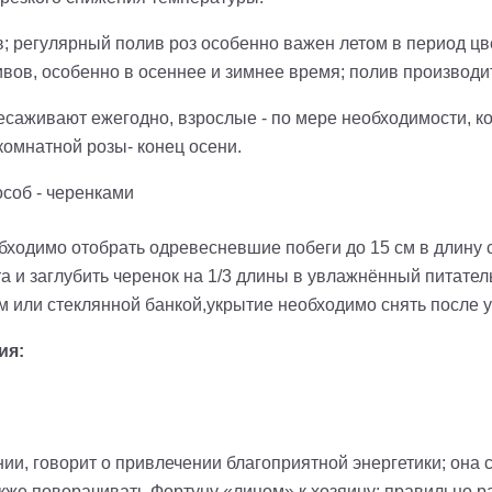
 регулярный полив роз особенно важен летом в период цве
ливов, особенно в осеннее и зимнее время; полив производ
саживают ежегодно, взрослые - по мере необходимости, ко
омнатной розы- конец осени.
соб - черенками
ходимо отобрать одревесневшие побеги до 15 см в длину с
 и заглубить черенок на 1/3 длины в увлажнённый питатель
 или стеклянной банкой,укрытие необходимо снять после 
ия:
ии, говорит о привлечении благоприятной энергетики; она 
акже поворачивать Фортуну «лицом» к хозяину; правильно 