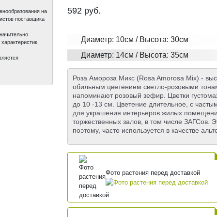
592
руб.
ценообразования на
листов поставщика
значительно
Диаметр: 10см / Высота: 30см
 характеристик,
Диаметр: 14см / Высота: 35см
вляется
Роза Амороза Микс (Rosa Amorosa Mix) - вы
обильным цветением светло-розовыми тона
напоминают розовый зефир. Цветки густома
до 10 -13 см. Цветение длительное, с часты
для украшения интерьеров жилых помещений
торжественных залов, в том числе ЗАГСов. Э
поэтому, часто используется в качестве ал
Фото растения перед доставкой