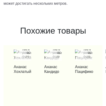
может достигать нескольких метров.
Похожие товары
100%
100%
100%
уникальные
уникальные
уникальные
фото
фото
фото
КУПИТЬ В 1 КЛИК
КУПИТЬ В 1 КЛИК
КУПИТЬ В 1 КЛИК
КУП
Ананас
Ананас
Ананас
Хохлатый
Кандидо
Пацифико