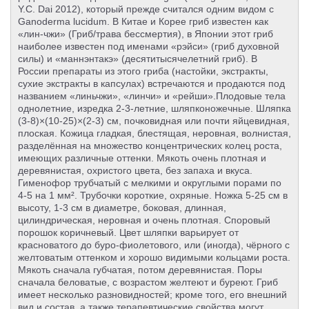
Y.C. Dai 2012), который прежде считался одним видом с
Ganoderma lucidum. В Китае и Корее гриб известен как
«лин-чжи» (Гриб/трава бессмертия), в Японии этот гриб
наиболее известен под именами «рэйси» (гриб духовной
силы) и «маннэнтакэ» (десятитысячелетний гриб). В
России препараты из этого гриба (настойки, экстракты,
сухие экстракты в капсулах) встречаются и продаются под
названием «линьчжи», «линчи» и «рейши».Плодовые тела
однолетние, изредка 2-3-летние, шляпконожечные. Шляпка
(3-8)×(10-25)×(2-3) см, почковидная или почти яйцевидная,
плоская. Кожица гладкая, блестящая, неровная, волнистая,
разделённая на множество концентрических колец роста,
имеющих различные оттенки. Мякоть очень плотная и
деревянистая, охристого цвета, без запаха и вкуса.
Гименофор трубчатый с мелкими и округлыми порами по
4-5 на 1 мм². Трубочки короткие, охряные. Ножка 5-25 см в
высоту, 1-3 см в диаметре, боковая, длинная,
цилиндрическая, неровная и очень плотная. Споровый
порошок коричневый. Цвет шляпки варьирует от
красноватого до буро-фиолетового, или (иногда), чёрного с
желтоватым оттенком и хорошо видимыми кольцами роста.
Мякоть сначала губчатая, потом деревянистая. Поры
сначала беловатые, с возрастом желтеют и буреют. Гриб
имеет несколько разновидностей; кроме того, его внешний
вид и состав, а также терапевтические свойства могут