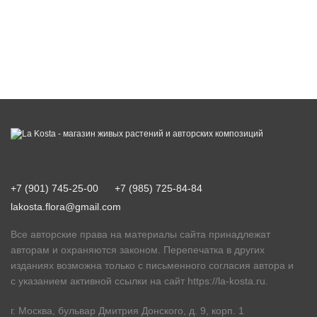
+7 (901) 745-25-00
+7 (985) 725-84-84
lakosta.flora@gmail.com
Все авторские права на материалы сайта принадлежат
авторам и охраняются законом. Перепечатка в других
изданиях возможна только с письменного согласия автора и
с указанием активной ссылки на сайт
https://la-kosta.ru
.
г. Москва, бульвар Дмитрия Донского, д. 9, корп. 1