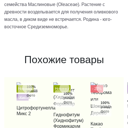
семейства Маслиновые (Oleaceae). Растение с
древности возделывается для получения оливкового
масла, в диком виде не встречается. Родина - юго-
восточное Средиземноморье.
Похожие товары
100%
Новинка
Новинка
- 23%
уникальные
100%
фото
Хит
уникальные
фото
100%
уникальные
КУПИТЬ В 1 КЛИК
Цитрофортунелла
фото
Микс 2
КУПИТЬ В 1 КЛИК
Гиднофитум
КУП
(Хиднофитум)
КУПИТЬ В 1 КЛИК
Какао
Формикарум