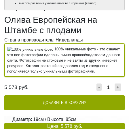
100%
100%
100%
100%
высота растения указана вместе с горшком (кашпо)
уникальные фото
уникальные фото
уникальные фото
уникальные фото
Олива Европейская на
Штамбе с плодами
Страна производитель: Нидерланды
100% уникальные фото - это означет,
что все фотографии сделаны лично правообладателем данного
сайта. Фотографии не стоковые и не взяты из других интернет
ресурсов. Каталог растений создавался год и ежедневно
пополняется только уникальными фотографиями.
5 578
руб.
-
+
ДОБАВИТЬ В КОРЗИНУ
Диаметр: 19см / Высота: 85см
Цена: 5 578 руб.