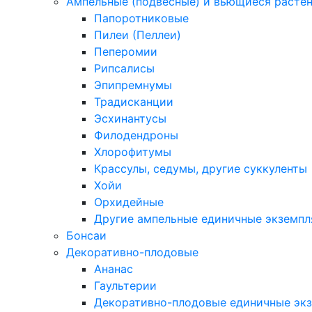
Ампельные (подвесные) и вьющиеся расте
Папоротниковые
Пилеи (Пеллеи)
Пеперомии
Рипсалисы
Эпипремнумы
Традисканции
Эсхинантусы
Филодендроны
Хлорофитумы
Крассулы, седумы, другие суккуленты
Хойи
Орхидейные
Другие ампельные единичные экземп
Бонсаи
Декоративно-плодовые
Ананас
Гаультерии
Декоративно-плодовые единичные эк