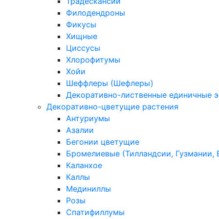
Традескансии
Филодендроны
Фикусы
Хищные
Циссусы
Хлорофитумы
Хойи
Шеффлеры (Шефлеры)
Декоративно-лиственные единичные 
Декоративно-цветущие растения
Антуриумы
Азалии
Бегонии цветущие
Бромелиевые (Тилландсии, Гузмании, 
Каланхое
Каллы
Мединиллы
Розы
Спатифиллумы