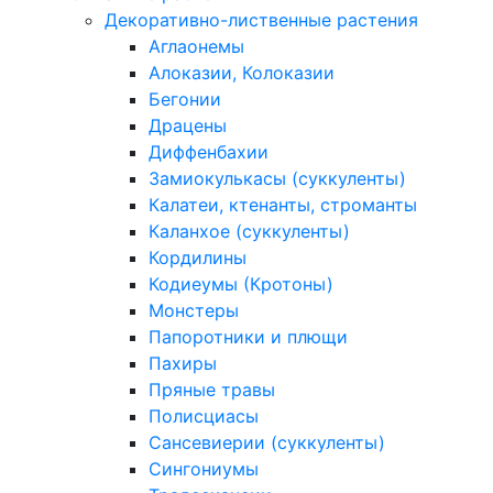
Декоративно-лиственные растения
Аглаонемы
Алоказии, Колоказии
Бегонии
Драцены
Диффенбахии
Замиокулькасы (суккуленты)
Калатеи, ктенанты, строманты
Каланхое (суккуленты)
Кордилины
Кодиеумы (Кротоны)
Монстеры
Папоротники и плющи
Пахиры
Пряные травы
Полисциасы
Сансевиерии (суккуленты)
Сингониумы