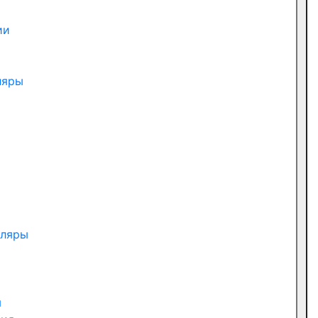
ии
ляры
пляры
ы