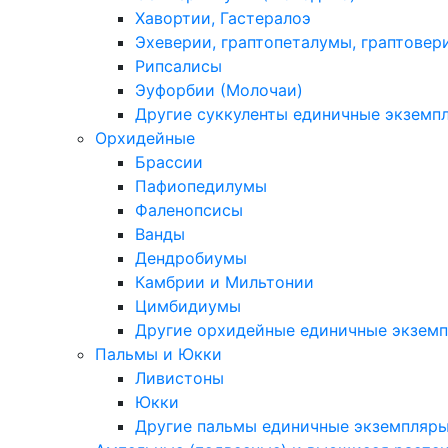
Хавортии, Гастералоэ
Эхеверии, граптопеталумы, граптовер
Рипсалисы
Эуфорбии (Молочаи)
Другие суккуленты единичные экземп
Орхидейные
Брассии
Пафиопедилумы
Фаленопсисы
Ванды
Дендробиумы
Камбрии и Мильтонии
Цимбидиумы
Другие орхидейные единичные экзем
Пальмы и Юкки
Ливистоны
Юкки
Другие пальмы единичные экземпляр