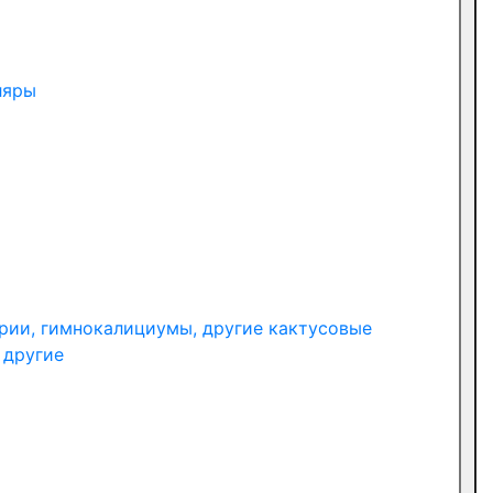
ляры
рии, гимнокалициумы, другие кактусовые
 другие