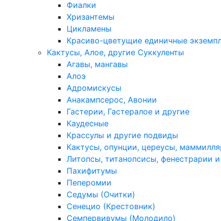
Фиалки
Хризантемы
Цикламены
Красиво-цветущие единичные экземп
Кактусы, Алое, другие Суккуленты
Агавы, мангавы
Алоэ
Адромискусы
Анакампсерос, Авонии
Гастерии, Гастералое и другие
Каудесные
Крассулы и другие подвиды
Кактусы, опунции, цереусы, маммилля
Литопсы, титанопсисы, фенестрарии и
Пахифитумы
Пеперомии
Седумы (Очитки)
Сенецио (Крестовник)
Семпервивумы (Молодило)