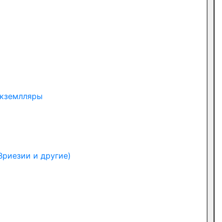
экземлляры
Вриезии и другие)