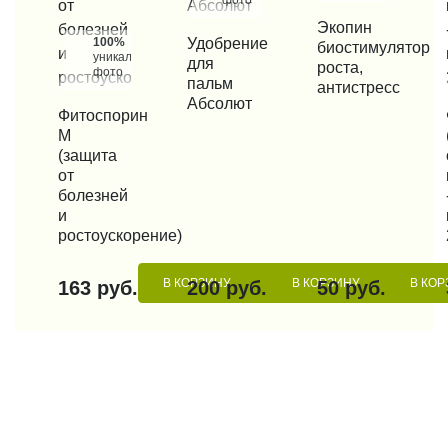
КУПИТЬ В 1 КЛИК
Экопин
100%
КУПИТЬ В 1 КЛИК
Удобрение
биостимулятор
уникальные
для
роста,
фото
пальм
антистресс
Абсолют
КУПИТЬ В 1 КЛИК
Фитоспорин
КУП
М
(защита
от
болезней
и
ростоускорение)
В КОРЗИНУ
В КОРЗИНУ
В КОР
163 руб.
200 руб.
50 руб.