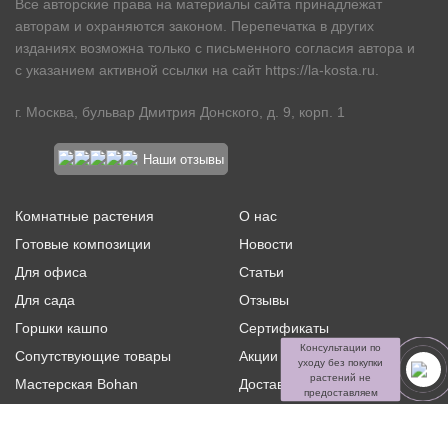
Все авторские права на материалы сайта принадлежат
авторам и охраняются законом. Перепечатка в других
изданиях возможна только с письменного согласия автора и
с указанием активной ссылки на сайт
https://la-kosta.ru
.
г. Москва, бульвар Дмитрия Донского, д. 9, корп. 1
Наши отзывы
Комнатные растения
О нас
Готовые композиции
Новости
Для офиса
Статьи
Для сада
Отзывы
Горшки кашпо
Сертификаты
Консультации по
Сопутствующие товары
Акции и скидки
уходу без покупки
растений не
Мастерская Bohan
Доставка и оплата
предоставляем
Ритуальная флористика
Услуги
Распродажа
Контакты