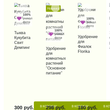
Новинка
100%
уникальные
100%
фото
уникальные
фото
100%
КУПИТЬ В 1 КЛИК
Тыква
КУП
уникальные
КУПИТЬ В 1 КЛИК
Удобрение
Кукубита
фото
для
Свит
Фиалок
Демпинг
КУПИТЬ В 1 КЛИК
Удобрение
Florika
для
комнатных
растений
"Основное
питание"
В КОРЗИНУ
В КОРЗИНУ
В К
300 руб.
298 руб.
180 руб.