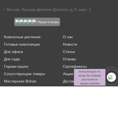
г. Москва, бульвар Дмитрия Донского, д. 9, корп. 1
Наши отзывы
Комнатные растения
О нас
Готовые композиции
Новости
Для офиса
Статьи
Для сада
Отзывы
Горшки кашпо
Сертификаты
Консультации по
Сопутствующие товары
Акции и скидки
уходу без покупки
растений не
Мастерская Bohan
Доставка и оплата
предоставляем
Ритуальная флористика
Услуги
Распродажа
Контакты
Политика конфиденциальности и оферта
Пользовательское
соглашение