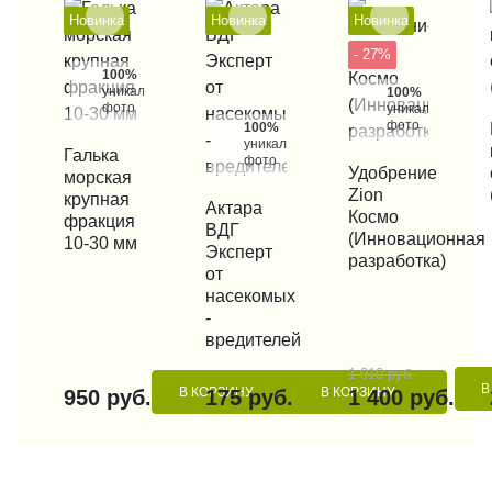
Новинка
Новинка
Новинка
- 27%
100%
уникальные
100%
фото
уникальные
фото
100%
КУП
уникальные
КУПИТЬ В 1 КЛИК
Галька
фото
КУПИТЬ В 1 КЛИК
Удобрение
морская
Zion
крупная
КУПИТЬ В 1 КЛИК
Актара
Космо
фракция
ВДГ
(Инновационная
10-30 мм
Эксперт
разработка)
от
насекомых
-
вредителей
1 910 руб.
В
В КОРЗИНУ
В КОРЗИНУ
950 руб.
175 руб.
1 400 руб.