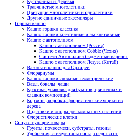
Кустарники и Деревья
Травянистые многолетники
Цветущие многолетники и однолетники
Другие единичные экземпляры
Горшки кашпо
Кашпо горшки классика
Кашпо горшки креативные и эксклюзивные
Кашпо с автополивом
Кашпо с автополивом (Россия)
Кашпо с автополивом Cobble (Чехия)
Система Автополива бюджетный вариант
Кашпо с автополивом Лезуза (Китай)
Вазоны и кашпо для Орхидей
Флорариумы
Кашпо горшки сложные геометрические
Вазы, бокалы, чаши
Красивая упаковка для букетов, цветочных и
сладких композиций
Корзины, коробки, флористические ящики из
дерева
Подставки и опоры для комнатных растений
Флористические клетки
Сопутствующие товары
Грунты, почвосмеси, субстраты, газоны
Удобрения, стимуляторы роста, средства от