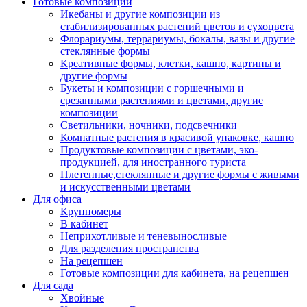
Готовые композиции
Икебаны и другие композиции из
стабилизированных растений цветов и сухоцвета
Флорариумы, террариумы, бокалы, вазы и другие
стеклянные формы
Креативные формы, клетки, кашпо, картины и
другие формы
Букеты и композиции с горшечными и
срезанными растениями и цветами, другие
композиции
Светильники, ночники, подсвечники
Комнатные растения в красивой упаковке, кашпо
Продуктовые композиции с цветами, эко-
продукцией, для иностранного туриста
Плетенные,стеклянные и другие формы с живыми
и искусственными цветами
Для офиса
Крупномеры
В кабинет
Неприхотливые и теневыносливые
Для разделения пространства
На рецепшен
Готовые композиции для кабинета, на рецепшен
Для сада
Хвойные