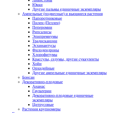
Ливистоны
Юкки
Другие пальмы единичные экземпляры
Ампельные (подвесные) и вьющиеся растения
Папоротниковые
Пилеи (Пеллеи)
Пеперомии
Рипсалисы
Эпипремнумы
Традисканции
Эсхинантусы
Филодендроны
Хлорофитумы
Крассулы, седумы, другие суккуленты
Хойи
Орхидейные
Другие ампельные единичные экземпляры
Бонсаи
Декоративно-плодовые
Ананас
Гаультерии
Декоративно-плодовые единичные
экземпляры
Цитрусовые
Растения крупномеры