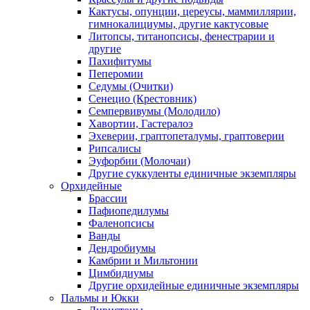
Кактусы, опунции, цереусы, маммиллярии,
гимнокалициумы, другие кактусовые
Литопсы, титанопсисы, фенестрарии и
другие
Пахифитумы
Пеперомии
Седумы (Очитки)
Сенецио (Крестовник)
Семпервивумы (Молодило)
Хавортии, Гастералоэ
Эхеверии, граптопеталумы, граптоверии
Рипсалисы
Эуфорбии (Молочаи)
Другие суккуленты единичные экземпляры
Орхидейные
Брассии
Пафиопедилумы
Фаленопсисы
Ванды
Дендробиумы
Камбрии и Мильтонии
Цимбидиумы
Другие орхидейные единичные экземпляры
Пальмы и Юкки