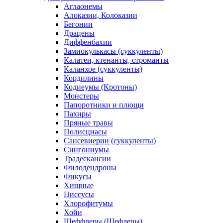
Аглаонемы
Алоказии, Колоказии
Бегонии
Драцены
Диффенбахии
Замиокулькасы (суккуленты)
Калатеи, ктенанты, строманты
Каланхое (суккуленты)
Кордилины
Кодиеумы (Кротоны)
Монстеры
Папоротники и плющи
Пахиры
Пряные травы
Полисциасы
Сансевиерии (суккуленты)
Сингониумы
Традескансии
Филодендроны
Фикусы
Хищные
Циссусы
Хлорофитумы
Хойи
Шеффлеры (Шефлеры)