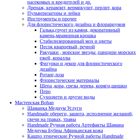
насекомых и вредителей и др.
Дренаж, керамзит, вермикулит, перлит, кора
Пульверизаторы и лейки
Инструменты и прочее
Для флористического дизайна и флорариумов
Галька,грунт из камня, декоративный
камень,мраморная крошка
Стабилизированный мох и цветы
Песок кварцевый, речной
Ракушки , морские звезды ,панцири морских
ежей, кораллы
Фигурки и декор для флористического
дизайна
Ротанг,лоза
Флористические материалы
Щепа ,кора, срезы дерева, коряги,шишки
Перо
Сухоцвети и другие виды
Мастерская Bohan
Шаманка Медиум Услуги
Handmade обереги, защита, исполнение желаний,
свечи на травах, травы
Handmade Ручная работа Артефакты Шамана
Медиума Бубны Африканская кожа
Кашпо этнические Ручной работы Handmade