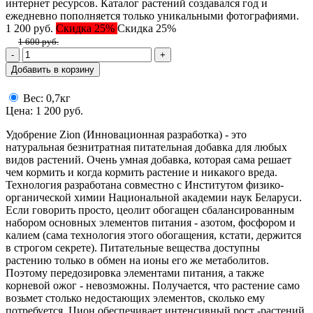
интернет ресурсов. Каталог растений создавался год и
ежедневно пополняется только уникальными фотографиями.
1 200
руб.
Скидка 25%
Скидка 25%
1 600 руб.
-
+
Добавить в корзину
Вес: 0,7кг
Цена: 1 200 руб.
Удобрение Zion (Инновационная разработка) - это
натуральная безнитратная питательная добавка для любых
видов растений. Очень умная добавка, которая сама решает
чем кормить и когда кормить растение и никакого вреда.
Технология разработана совместно с Институтом физико-
органической химии Национальной академии наук Беларуси.
Если говорить просто, цеолит обогащен сбалансированным
набором основных элементов питания - азотом, фосфором и
калием (сама технология этого обогащения, кстати, держится
в строгом секрете). Питательные вещества доступны
растению только в обмен на ионы его же метаболитов.
Поэтому передозировка элементами питания, а также
корневой ожог - невозможны. Получается, что растение само
возьмет столько недостающих элементов, сколько ему
потребуется. Цион обеспечивает интенсивный рост -растений,