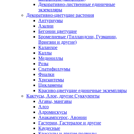
Декоративно-лиственные единичные
экземлляры
Декоративно-цветущие растения
Антуриумы
Азалии
Бегонии цветущие
Бромелиевые (Тилландсии, Гузмании,
Вриезии и другие)
Каланхое
Каллы
Мединиллы
Розы
Спатифиллумы
Фиалки
Хризантемы
Цикламены
Красиво-цветущие единичные экземпляры
Кактусы, Алое, другие Суккуленты
Агавы, мангавы
Алоэ
Адромискусы
Анакампсерос, Авонии
Гастерии, Гастералое и другие
Каудесные
Крассулы и другие подвиды