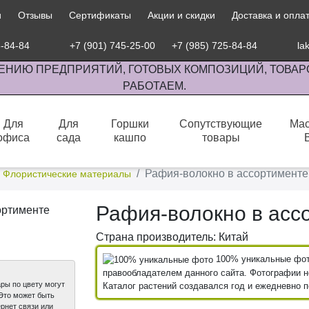
и
Отзывы
Сертификаты
Акции и скидки
Доставка и опла
5-84-84
+7 (901) 745-25-00
+7 (985) 725-84-84
la
ЕНИЮ ПРЕДПРИЯТИЙ, ГОТОВЫХ КОМПОЗИЦИЙ, ТОВАР
РАБОТАЕМ.
Для
Для
Горшки
Сопутствующие
Мас
офиса
сада
кашпо
товары
сов комнатными растениями, продажа изделий ручной работы.
Рафия-волокно в ассортименте
Флористические материалы
Рафия-волокно в асс
Страна производитель: Китай
100% уникальные фото
правообладателем данного сайта. Фотографии не
ры по цвету могут
Каталог растений создавался год и ежедневно 
 Это может быть
рнет связи или