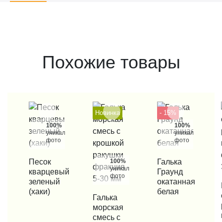
Похожие товары
Новинка
- 15%
100%
100%
уникальные
уникальные
фото
фото
КУПИТЬ В 1 КЛИК
Песок
100%
КУПИТЬ В 1 КЛИК
Галька
уникальные
кварцевый
Граунд
фото
зеленый
окатанная
КУП
(хаки)
белая
КУПИТЬ В 1 КЛИК
Галька
морская
смесь с