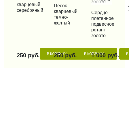
кварцевый
КУПИТЬ В 1 КЛИК
Песок
серебряный
кварцевый
КУПИТЬ В 1 КЛИК
Сердце
темно-
плетенное
желтый
подвесное
ротанг
золото
В КОРЗИНУ
В КОРЗИНУ
В
250 руб.
250 руб.
1 000 руб.