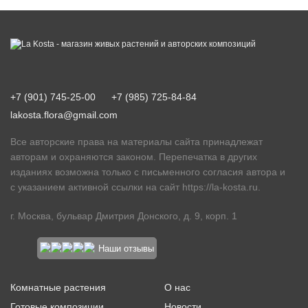
+7 (901) 745-25-00
+7 (985) 725-84-84
lakosta.flora@gmail.com
Все авторские права на материалы сайта принадлежат
авторам и охраняются законом. Перепечатка в других
изданиях возможна только с письменного согласия автора и
с указанием активной ссылки на сайт
https://la-kosta.ru
.
г. Москва, бульвар Дмитрия Донского, д. 9, корп. 1
Наши отзывы
Комнатные растения
О нас
Готовые композиции
Новости