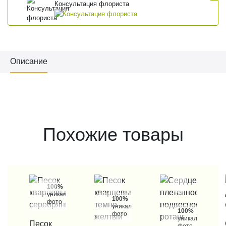
Консультация флориста
Описание
Похожие товары
100%
уникальные
100%
фото
уникальные
100%
фото
уникальные
КУПИТЬ В 1 КЛИК
Песок
КУП
фото