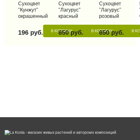
КУПИТЬ В 1 КЛИК
Сухоцвет
КУПИТЬ В 1 КЛИК
Сухоцвет
КУПИТЬ В 1 КЛИК
Сухоцвет
КУП
"Кунжут"
"Лагурус"
"Лагурус"
окрашенный
красный
розовый
В КОРЗИНУ
В КОРЗИНУ
В К
196 руб.
650 руб.
650 руб.