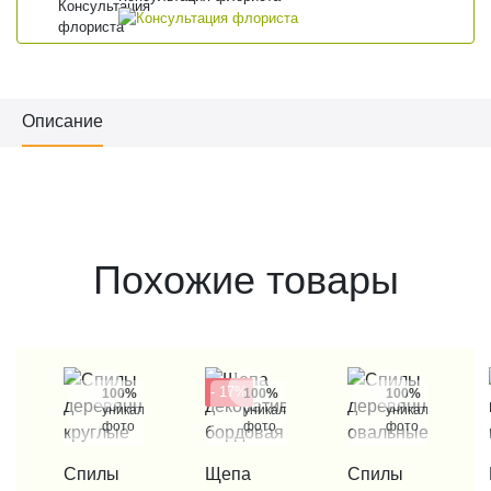
Описание
Похожие товары
- 17%
100%
100%
100%
уникальные
уникальные
уникальные
фото
фото
фото
КУПИТЬ В 1 КЛИК
Спилы
КУПИТЬ В 1 КЛИК
Щепа
КУПИТЬ В 1 КЛИК
Спилы
КУП