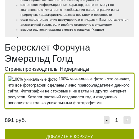
фото носит информационных характер, растения могут не
значительно отличаться от изображения на фотографии из-за
природных характеристик, разных поставок и сезонности
если на фото растение цветущее или с плодами, Вам поставляется
аналогичный товар, если иной не оговорен с менеджером
100%
100%
высота растения указана вместе с горшком (кашпо)
уникальные фото
уникальные фото
Бересклет Форчуна
Эмеральд Голд
Страна производитель: Нидерланды
100% уникальные фото - это означет,
что все фотографии сделаны лично правообладателем данного
сайта. Фотографии не стоковые и не взяты из других интернет
ресурсов. Каталог растений создавался год и ежедневно
пополняется только уникальными фотографиями.
891
руб.
-
+
ДОБАВИТЬ В КОРЗИНУ