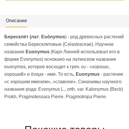
Описание
Берескле́т (лат
.
Euónymus
) - род древесных растений
семейства Бересклетовые (Celastraceae). Научное
название
Euonymus
(Карл Линней использовал его в
форме Evonymus) основано на латинском названии
euonymos, которое восходит к греч. ευ - «хорошо,
хороший» и όνομα - имя. То есть,
Euonymus
- растение
«с хорошим именем», «славное». Синонимы научного
названия рода: Evonymus L., orth. var. Kalonymus (Beck)
Prokh. Pragmotessara Pierre. Pragmotropa Pierre.