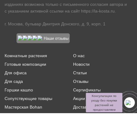
изданиях возможна только с письменного согласия автора и
с указанием активной ссылки на сайт
https://la-kosta.ru
.
г. Москва, бульвар Дмитрия Донского, д. 9, корп. 1
Наши отзывы
Комнатные растения
О нас
Готовые композиции
Новости
Для офиса
Статьи
Для сада
Отзывы
Горшки кашпо
Сертификаты
Консультации по
Сопутствующие товары
Акции и скидки
уходу без покупки
растений не
Мастерская Bohan
Доставка и оплата
предоставляем
Ритуальная флористика
Услуги
Распродажа
Контакты
Политика конфиденциальности и оферта
Пользовательское