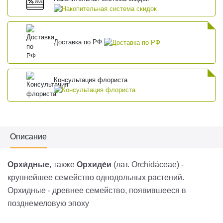
Доставка по РФ
Консультация флориста
Описание
Орхи́дные
, также
Орхиде́и
(
лат.
Orchidáceae
) -
крупнейшее
семейство
однодольных
растений.
Орхидные - древнее семейство, появившееся в
позднемеловую
эпоху