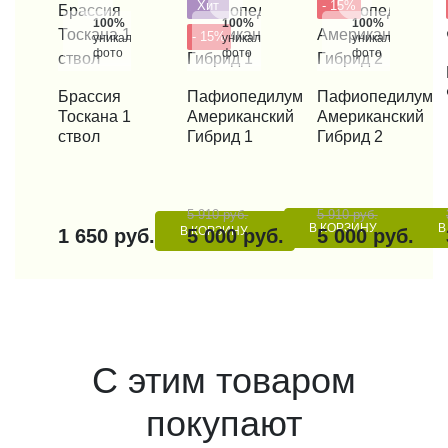
Хит
- 15%
100%
100%
100%
- 15%
уникальные
уникальные
уникальные
фото
фото
фото
КУП
КУПИТЬ В 1 КЛИК
Брассия
КУПИТЬ В 1 КЛИК
Пафиопедилум
КУПИТЬ В 1 КЛИК
Пафиопедилум
Тоскана 1
Американский
Американский
ствол
Гибрид 1
Гибрид 2
5 910 руб.
5 910 руб.
В КОРЗИНУ
В
В КОРЗИНУ
1 650 руб.
5 000 руб.
5 000 руб.
С этим товаром
покупают