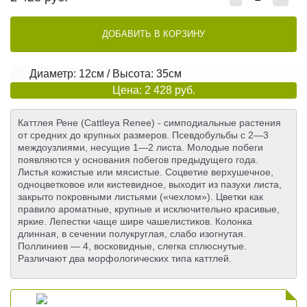
ДОБАВИТЬ В КОРЗИНУ
Диаметр: 12см / Высота: 35см
Цена: 2 428 руб.
Каттлея Рене (Cattleya Renee) - симподиальные растения
от средних до крупных размеров. Псевдобульбы с 2—3
междоузлиями, несущие 1—2 листа. Молодые побеги
появляются у основания побегов предыдущего года.
Листья кожистые или мясистые. Соцветие верхушечное,
одноцветковое или кистевидное, выходит из пазухи листа,
закрыто покровными листьями («чехлом»). Цветки как
правило ароматные, крупные и исключительно красивые,
яркие. Лепестки чаще шире чашелистиков. Колонка
длинная, в сечении полукруглая, слабо изогнутая.
Поллиниев — 4, восковидные, слегка сплюснутые.
Различают два морфологических типа каттлей.