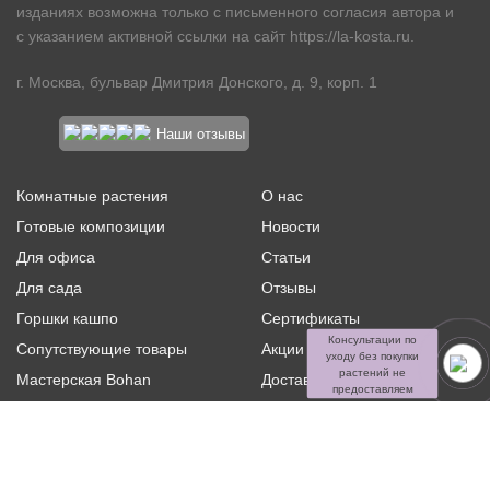
изданиях возможна только с письменного согласия автора и
с указанием активной ссылки на сайт
https://la-kosta.ru
.
г. Москва, бульвар Дмитрия Донского, д. 9, корп. 1
Наши отзывы
Комнатные растения
О нас
Готовые композиции
Новости
Для офиса
Статьи
Для сада
Отзывы
Горшки кашпо
Сертификаты
Консультации по
Сопутствующие товары
Акции и скидки
уходу без покупки
растений не
Мастерская Bohan
Доставка и оплата
предоставляем
Ритуальная флористика
Услуги
Распродажа
Контакты
Политика конфиденциальности и оферта
Пользовательское