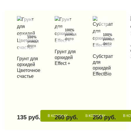
100%
уникальные
100%
100%
фото
уникальные
уникальные
фото
КУП
фото
КУПИТЬ В 1 КЛИК
Грунт для
КУПИТЬ В 1 КЛИК
Субстрат
орхидей
КУПИТЬ В 1 КЛИК
Грунт для
для
Effect +
орхидей
орхидей
Цветочное
EffectBio
счастье
В КОРЗИНУ
В КОРЗИНУ
В К
135 руб.
260 руб.
250 руб.