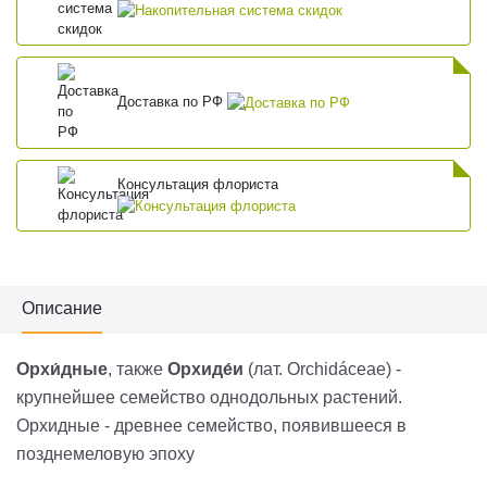
Доставка по РФ
Консультация флориста
Описание
Орхи́дные
, также
Орхиде́и
(
лат.
Orchidáceae
) -
крупнейшее
семейство
однодольных
растений.
Орхидные - древнее семейство, появившееся в
позднемеловую
эпоху