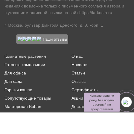
изданиях возможна только с письменного согласия автора и
с указанием активной ссылки на сайт
https://la-kosta.ru
.
г. Москва, бульвар Дмитрия Донского, д. 9, корп. 1
Наши отзывы
Комнатные растения
О нас
Готовые композиции
Новости
Для офиса
Статьи
Для сада
Отзывы
Горшки кашпо
Сертификаты
Консультации по
Сопутствующие товары
Акции и скидки
уходу без покупки
растений не
Мастерская Bohan
Доставка и оплата
предоставляем
Ритуальная флористика
Услуги
Распродажа
Контакты