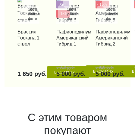
Хит
- 15%
100%
100%
100%
- 15%
уникальные
уникальные
уникальные
фото
фото
фото
КУП
КУПИТЬ В 1 КЛИК
Брассия
КУПИТЬ В 1 КЛИК
Пафиопедилум
КУПИТЬ В 1 КЛИК
Пафиопедилум
Тоскана 1
Американский
Американский
ствол
Гибрид 1
Гибрид 2
5 910 руб.
5 910 руб.
В КОРЗИНУ
В
В КОРЗИНУ
1 650 руб.
5 000 руб.
5 000 руб.
С этим товаром
покупают