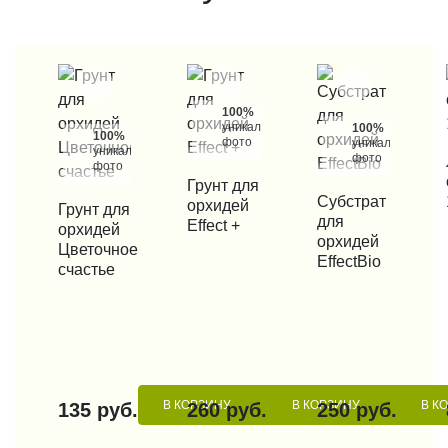
100%
уникальные
100%
100%
фото
уникальные
уникальные
фото
КУП
фото
КУПИТЬ В 1 КЛИК
Грунт для
КУПИТЬ В 1 КЛИК
Субстрат
орхидей
КУПИТЬ В 1 КЛИК
Грунт для
для
Effect +
орхидей
орхидей
Цветочное
EffectBio
счастье
В КОРЗИНУ
В КОРЗИНУ
В К
135 руб.
260 руб.
250 руб.