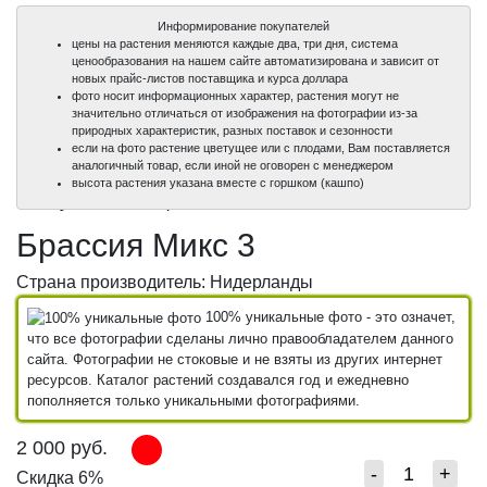
Информирование покупателей
цены на растения меняются каждые два, три дня, система
ценообразования на нашем сайте автоматизирована и зависит от
новых прайс-листов поставщика и курса доллара
фото носит информационных характер, растения могут не
значительно отличаться от изображения на фотографии из-за
природных характеристик, разных поставок и сезонности
если на фото растение цветущее или с плодами, Вам поставляется
аналогичный товар, если иной не оговорен с менеджером
100%
100%
высота растения указана вместе с горшком (кашпо)
уникальные фото
уникальные фото
Брассия Микс 3
Страна производитель: Нидерланды
100% уникальные фото - это означет,
что все фотографии сделаны лично правообладателем данного
сайта. Фотографии не стоковые и не взяты из других интернет
ресурсов. Каталог растений создавался год и ежедневно
пополняется только уникальными фотографиями.
2 000
руб.
-
+
Скидка 6%