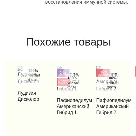
восстановления иммунной системы.
Похожие товары
100%
Хит
- 15%
уникальные
100%
100%
фото
- 15%
уникальные
уникальные
фото
фото
КУПИТЬ В 1 КЛИК
Лудизия
Дисколор
КУПИТЬ В 1 КЛИК
Пафиопедилум
КУПИТЬ В 1 КЛИК
Пафиопедилум
Американский
Американский
КУП
Гибрид 1
Гибрид 2