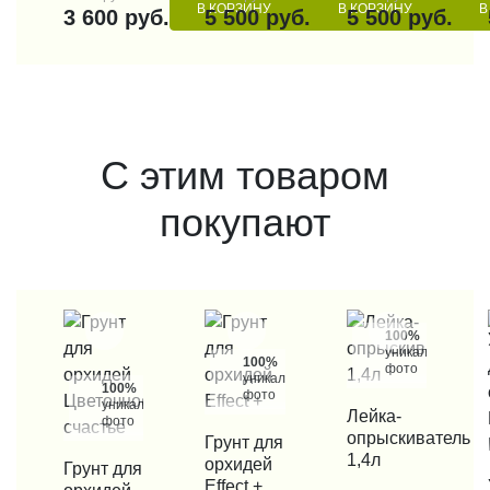
В КОРЗИНУ
В КОРЗИНУ
В
3 600 руб.
5 500 руб.
5 500 руб.
С этим товаром
покупают
100%
уникальные
100%
фото
уникальные
100%
фото
уникальные
КУПИТЬ В 1 КЛИК
Лейка-
фото
опрыскиватель
КУПИТЬ В 1 КЛИК
Грунт для
1,4л
орхидей
КУПИТЬ В 1 КЛИК
Грунт для
Effect +
КУП