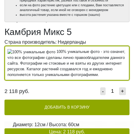
природных характеристик, разных поставок и сезонности
если на фото растение цветущее или с плодами, Вам поставляется
аналогичный товар, если иной не оговорен с менеджером
100%
100%
высота растения указана вместе с горшком (кашпо)
уникальные фото
уникальные фото
Камбрия Микс 5
Страна производитель: Нидерланды
100% уникальные фото - это означет,
что все фотографии сделаны лично правообладателем данного
сайта. Фотографии не стоковые и не взяты из других интернет
ресурсов. Каталог растений создавался год и ежедневно
пополняется только уникальными фотографиями.
2 118
руб.
-
+
ДОБАВИТЬ В КОРЗИНУ
Диаметр: 12см / Высота: 60см
Цена: 2 118 руб.